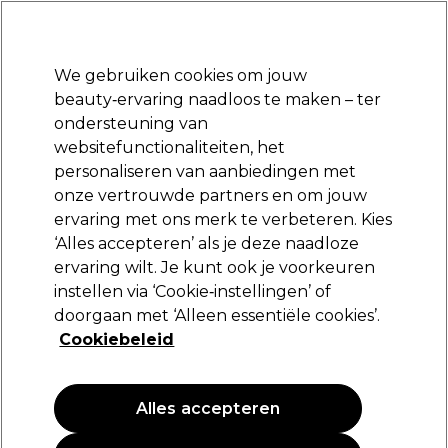
Klaar om je aan te melden voor
-15 %
? Word lid van
Pro-Duo Prestige
en gebruik
RET15
op je eerste aankoop.
*Voorw. van toep.
We gebruiken cookies om jouw
Aanmelden
beauty‑ervaring naadloos te maken – ter
ondersteuning van
Merken
Deals
Haar
Elektra
Beauty
Salon interieur
websitefunctionaliteiten, het
Volgende dag geleverd*
personaliseren van aanbiedingen met
Na verzending, maandag t/m vrijdag
onze vertrouwde partners en om jouw
ervaring met ons merk te verbeteren. Kies
BaByliss PRO
‘Alles accepteren’ als je deze naadloze
ervaring wilt. Je kunt ook je voorkeuren
BaByliss PRO 4 Artists Skeleton Trimmer Gold
FX FX7870GE
instellen via ‘Cookie‑instellingen’ of
doorgaan met ‘Alleen essentiële cookies’.
(
0
)
Cookiebeleid
174,95 €
Alles accepteren