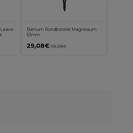
 Leave-
Barnum Rondborstel Magnesium
l
53mm
29,08€
12,20
36,35€