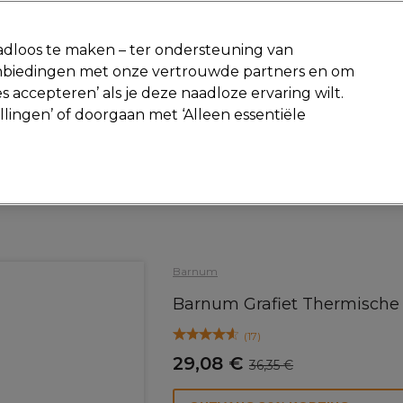
-15 %
? Word lid van
Pro-Duo Prestige
en gebruik
RET15
op je ee
dloos te maken – ter ondersteuning van
aanbiedingen met onze vertrouwde partners en om
Zoeken
s accepteren’ als je deze naadloze ervaring wilt.
Beauty
Salon interieur
Mannen
Vegan
Nieuwe producte
ellingen’ of doorgaan met ‘Alleen essentiële
Gratis Retourneren
Gratis bezorging vanaf slechts €40
Haar
Borstels
Barnum
Barnum Grafiet Thermische
(
17
)
29,08 €
36,35 €