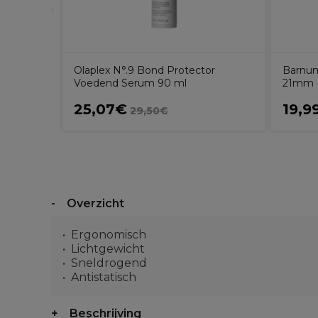
Olaplex N°.9 Bond Protector
Barnum
Voedend Serum 90 ml
21mm
25,07€
19,9
29,50€
Overzicht
Ergonomisch
Lichtgewicht
Sneldrogend
Antistatisch
Beschrijving