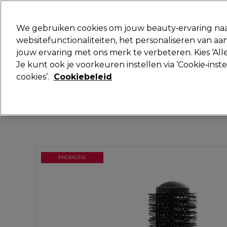
Klaar om je aan te melden voor
We gebruiken cookies om jouw beauty‑ervaring naa
websitefunctionaliteiten, het personaliseren van 
jouw ervaring met ons merk te verbeteren. Kies ‘Alle
Merken
Deals
Haar
Elektra
Je kunt ook je voorkeuren instellen via ‘Cookie‑inst
cookies’.
Cookiebeleid
Volgende dag geleverd*
Na verzending, maandag t/m vrijdag
PROMOTIE