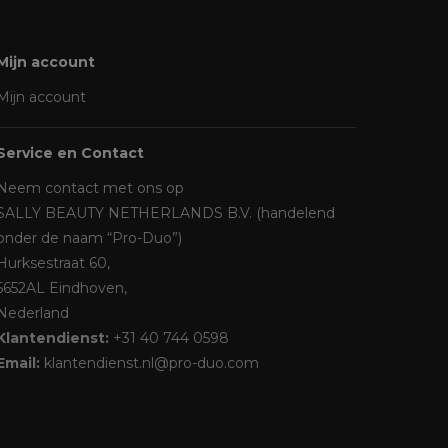
Mijn account
Mijn account
Service en Contact
Neem contact met ons op
SALLY BEAUTY NETHERLANDS B.V. (handelend
onder de naam “Pro-Duo”)
Hurksestraat 60,
5652AL Eindhoven,
Nederland
Klantendienst:
+31 40 744 0598
Email:
klantendienst.nl@pro-duo.com