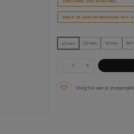
ONTVANG 20% KORTING
MELD JE AAN EN BESPAAR 15%: 
20 mm
16 mm
80
43 mm
Voeg toe aan je shoppinglis