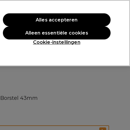
rste aankoop.
*Voorw. van toep.
Alles accepteren
Aanmelden
Alleen essentiële cookies
n
Inspiratie
Professionele Awards
Cookie-instellingen
 Borstel 43mm