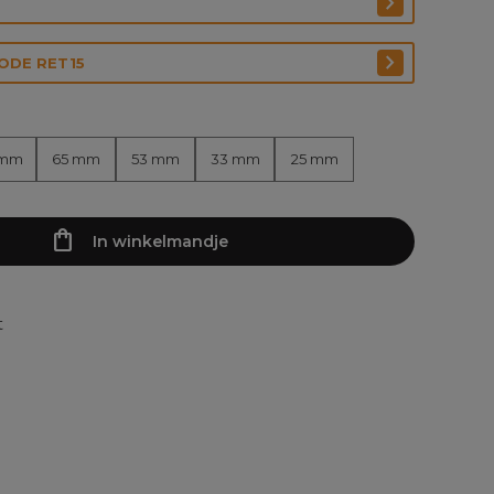
CODE RET15
 mm
65 mm
53 mm
33 mm
25 mm
In winkelmandje
t