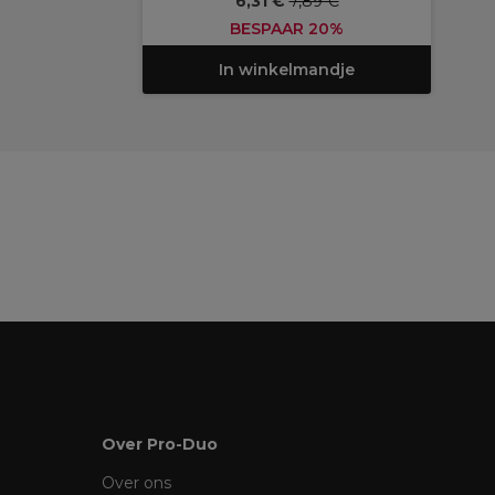
6,31 €
7,89 €
BESPAAR 20%
In winkelmandje
Over Pro-Duo
Over ons