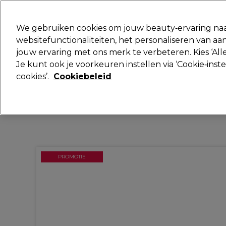
Klaar om je aan te melden voor
We gebruiken cookies om jouw beauty‑ervaring naa
websitefunctionaliteiten, het personaliseren van 
jouw ervaring met ons merk te verbeteren. Kies ‘Alle
Merken
Deals
Haar
Elektra
Je kunt ook je voorkeuren instellen via ‘Cookie‑inst
cookies’.
Cookiebeleid
Volgende dag geleverd*
Na verzending, maandag t/m vrijdag
PROMOTIE