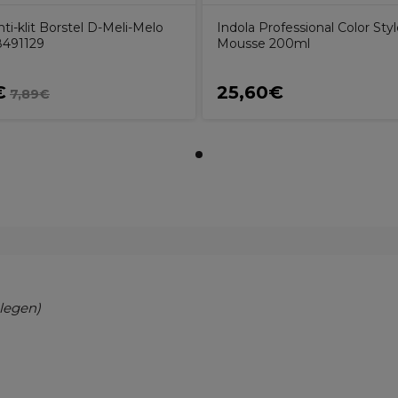
nti-klit Borstel D-Meli-Melo
Indola Professional Color Sty
8491129
Mousse 200ml
€
25,60€
7,89€
legen)