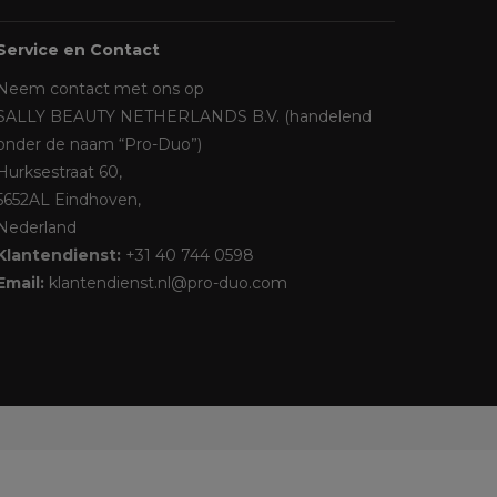
Service en Contact
Neem contact met ons op
SALLY BEAUTY NETHERLANDS B.V. (handelend
onder de naam “Pro-Duo”)
Hurksestraat 60,
5652AL Eindhoven,
Nederland
Klantendienst:
+31 40 744 0598
Email:
klantendienst.nl@pro-duo.com