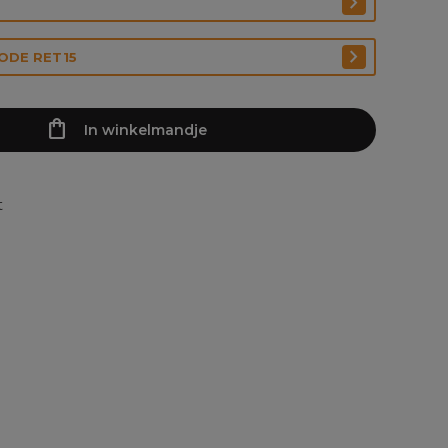
CODE RET15
In winkelmandje
t