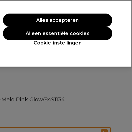
rste aankoop.
*Voorw. van toep.
Alles accepteren
Aanmelden
Alleen essentiële cookies
n
Inspiratie
Professionele Awards
Cookie-instellingen
li-Melo Pink Glow/8491134