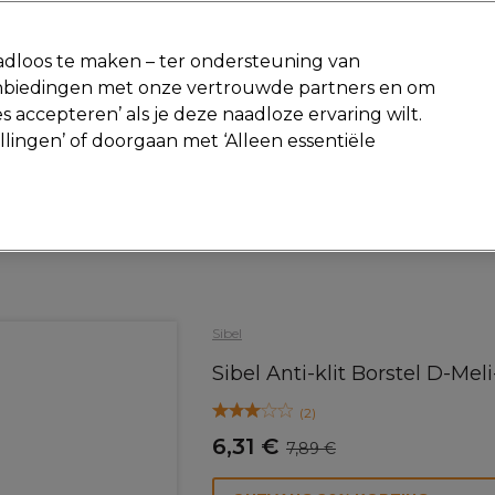
-15 %
? Word lid van
Pro-Duo Prestige
en gebruik
RET15
op je ee
dloos te maken – ter ondersteuning van
aanbiedingen met onze vertrouwde partners en om
Zoeken
s accepteren’ als je deze naadloze ervaring wilt.
Beauty
Salon interieur
Mannen
Vegan
Nieuwe producte
ellingen’ of doorgaan met ‘Alleen essentiële
Gratis Retourneren
Gratis bezorging vanaf slechts €40
Haar
Borstels
Sibel
Sibel Anti-klit Borstel D-Me
(
2
)
6,31 €
7,89 €