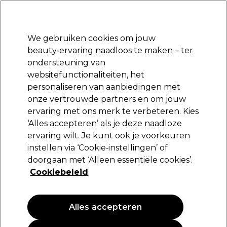
Klaar om je aan te melden voor
-15 %
? Word lid van
Pro-Duo Prestige
en gebruik
RET15
op je eerste aankoop.
*Voorw. van toep.
We gebruiken cookies om jouw
Aanmelden
beauty‑ervaring naadloos te maken – ter
ondersteuning van
Merken
Deals
Haar
Elektra
Beauty
Salon interieur
websitefunctionaliteiten, het
Volgende dag geleverd*
personaliseren van aanbiedingen met
Na verzending, maandag t/m vrijdag
onze vertrouwde partners en om jouw
ervaring met ons merk te verbeteren. Kies
Sibel
‘Alles accepteren’ als je deze naadloze
ervaring wilt. Je kunt ook je voorkeuren
Sibel Antistatische Tunnelborstel 400 Zwart
instellen via ‘Cookie‑instellingen’ of
(
2
)
doorgaan met ‘Alleen essentiële cookies’.
3,35 €
Cookiebeleid
4,19 €
PROMOTIE
Alles accepteren