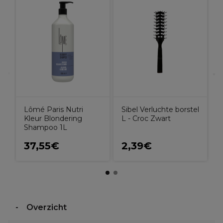
V
2
Lômé Paris Nutri
Sibel Verluchte borstel
Kleur Blondering
L - Croc Zwart
Shampoo 1L
37,55€
2,39€
Overzicht