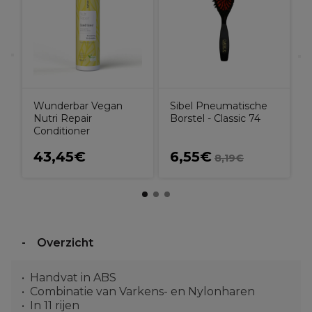
l
Wunderbar Vegan
Sibel Pneumatische
Nutri Repair
Borstel - Classic 74
Conditioner
43,45€
6,55€
8,19€
Overzicht
Handvat in ABS
Combinatie van Varkens- en Nylonharen
In 11 rijen