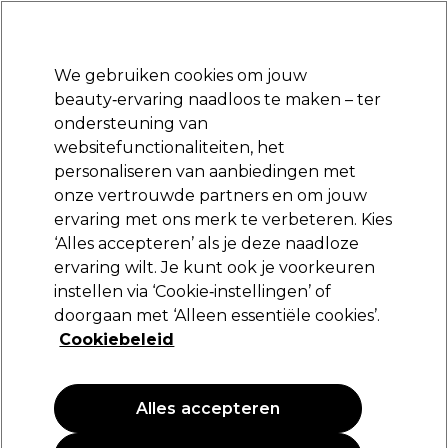
Klaar om je aan te melden voor
-15 %
? Word lid van
Pro-Duo Prestige
en gebruik
RET15
op je eerste aankoop.
*Voorw. van toep.
We gebruiken cookies om jouw
Aanmelden
beauty‑ervaring naadloos te maken – ter
ondersteuning van
Merken
Deals
Haar
Elektra
Beauty
Salon interieur
websitefunctionaliteiten, het
Volgende dag geleverd*
personaliseren van aanbiedingen met
Na verzending, maandag t/m vrijdag
onze vertrouwde partners en om jouw
ervaring met ons merk te verbeteren. Kies
Sibel
‘Alles accepteren’ als je deze naadloze
ervaring wilt. Je kunt ook je voorkeuren
Sibel Pneumatische borstel - Classic 71
instellen via ‘Cookie‑instellingen’ of
(
5
)
doorgaan met ‘Alleen essentiële cookies’.
6,31 €
Cookiebeleid
7,89 €
PROMOTIE
Alles accepteren