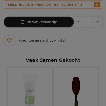
MELD JE AAN EN BESPAAR 15%: CODE RET15
In winkelmandje
Voeg toe aan je shoppinglist
Vaak Samen Gekocht
W