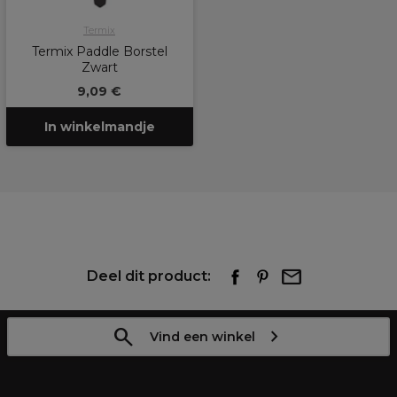
Termix
Termix Paddle Borstel
Zwart
9,09 €
In winkelmandje
Deel dit product:
Vind een winkel