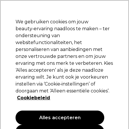
Klaar om je aan te melden voor
-15 %
? Word lid van
Pro-Duo Prestige
en gebruik
RET15
op je eerste aankoop.
*Voorw. van toep.
We gebruiken cookies om jouw
Aanmelden
beauty‑ervaring naadloos te maken – ter
ondersteuning van
Merken
Deals
Haar
Elektra
Beauty
Salon interieur
websitefunctionaliteiten, het
Volgende dag geleverd*
personaliseren van aanbiedingen met
Na verzending, maandag t/m vrijdag
onze vertrouwde partners en om jouw
ervaring met ons merk te verbeteren. Kies
Termix
‘Alles accepteren’ als je deze naadloze
ervaring wilt. Je kunt ook je voorkeuren
Termix Paddle Borstel Zwart
instellen via ‘Cookie‑instellingen’ of
(
0
)
doorgaan met ‘Alleen essentiële cookies’.
9,09 €
Cookiebeleid
Alles accepteren