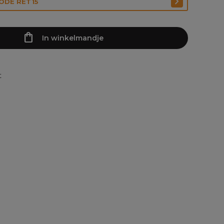
CODE RET15
In winkelmandje
t