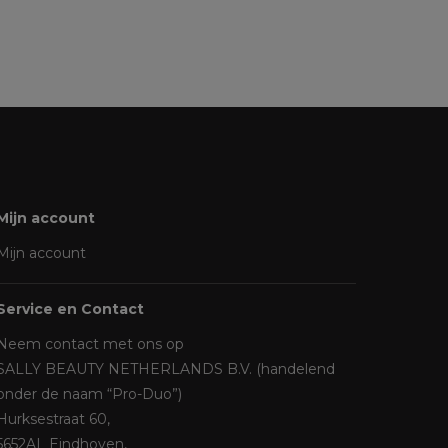
Mijn account
Mijn account
Service en Contact
Neem contact met ons op
SALLY BEAUTY NETHERLANDS B.V. (handelend
onder de naam “Pro-Duo”)
Hurksestraat 60,
5652AL Eindhoven,