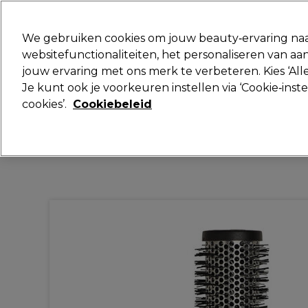
Klaar om je aan te melden voor
We gebruiken cookies om jouw beauty‑ervaring naa
websitefunctionaliteiten, het personaliseren van 
jouw ervaring met ons merk te verbeteren. Kies ‘Alle
Merken
Deals
Haar
Elektra
Je kunt ook je voorkeuren instellen via ‘Cookie‑inst
cookies’.
Cookiebeleid
Volgende dag geleverd*
Na verzending, maandag t/m vrijdag