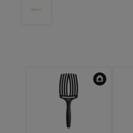
Termix
li-Melo