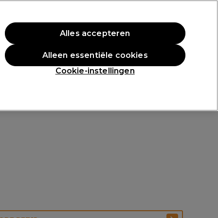
rste aankoop.
*Voorw. van toep.
Alles accepteren
Aanmelden
Alleen essentiële cookies
n
Inspiratie
Professionele Awards
Cookie-instellingen