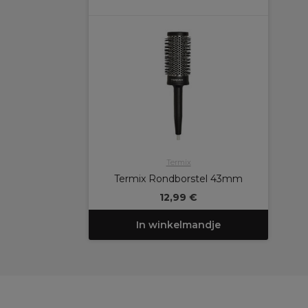
Termix
Termix Rondborstel 43mm
12,99 €
In winkelmandje