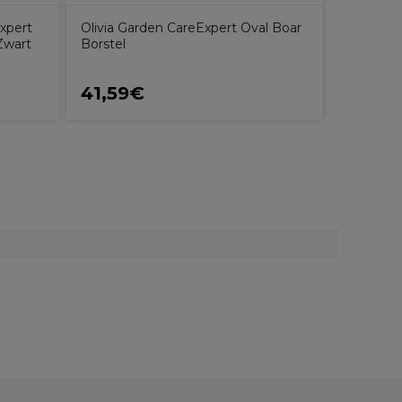
Expert
Olivia Garden CareExpert Oval Boar
Zwart
Borstel
41,59€
108,9