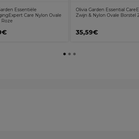
Garden Essentiële
Olivia Garden Essential Care
gingExpert Care Nylon Ovale
Zwijn & Nylon Ovale Borstel 
l Roze
9€
35,59€