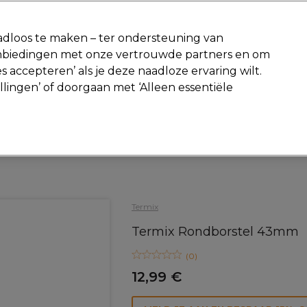
-15 %
? Word lid van
Pro-Duo Prestige
en gebruik
RET15
op je ee
dloos te maken – ter ondersteuning van
aanbiedingen met onze vertrouwde partners en om
Zoeken
s accepteren’ als je deze naadloze ervaring wilt.
Beauty
Salon interieur
Mannen
Vegan
Nieuwe producte
ellingen’ of doorgaan met ‘Alleen essentiële
Gratis Retourneren
Gratis bezorging vanaf slechts €40
Haar
Borstels
Termix
Termix Rondborstel 43mm
(
0
)
12,99 €