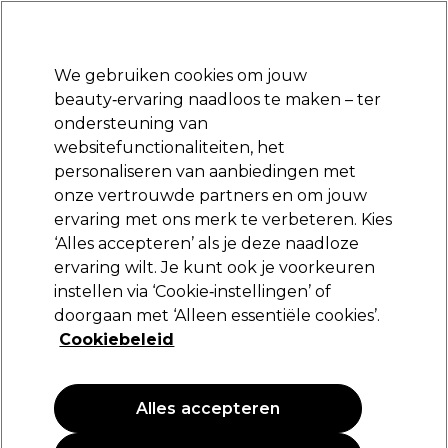
Klaar om je aan te melden voor
-15 %
? Word lid van
Pro-Duo Prestige
en gebruik
RET15
op je eerste aankoop.
*Voorw. van toep.
We gebruiken cookies om jouw
Aanmelden
beauty‑ervaring naadloos te maken – ter
ondersteuning van
Merken
Deals
Haar
Elektra
Beauty
Salon interieur
websitefunctionaliteiten, het
Volgende dag geleverd*
personaliseren van aanbiedingen met
Na verzending, maandag t/m vrijdag
onze vertrouwde partners en om jouw
ervaring met ons merk te verbeteren. Kies
Redken
‘Alles accepteren’ als je deze naadloze
ervaring wilt. Je kunt ook je voorkeuren
Redken Flash Lift Blonder Inside 500g
instellen via ‘Cookie‑instellingen’ of
(
1
)
doorgaan met ‘Alleen essentiële cookies’.
56,95 €
Cookiebeleid
11.39 € per 100g
Alles accepteren