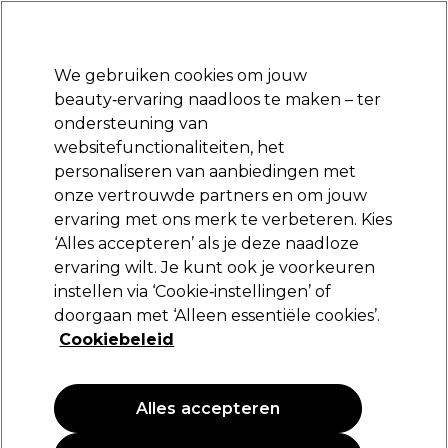
Klaar om je aan te melden voor
-15 %
? Word lid van
Pro-Duo Prestige
en gebruik
RET15
op je eerste aankoop.
*Voorw. van toep.
We gebruiken cookies om jouw
Aanmelden
beauty‑ervaring naadloos te maken – ter
ondersteuning van
Merken
Deals
Haar
Elektra
Beauty
Salon interieur
websitefunctionaliteiten, het
Volgende dag geleverd*
personaliseren van aanbiedingen met
Na verzending, maandag t/m vrijdag
onze vertrouwde partners en om jouw
ervaring met ons merk te verbeteren. Kies
S-PRO
‘Alles accepteren’ als je deze naadloze
ervaring wilt. Je kunt ook je voorkeuren
S-PRO Klassiek bleekpoeder Blauw 100g
instellen via ‘Cookie‑instellingen’ of
(
0
)
doorgaan met ‘Alleen essentiële cookies’.
5,45 €
Cookiebeleid
5.45 € per 100g
Alles accepteren