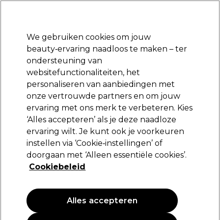
Klaar om je aan te melden voor
-15 %
? Word lid van
Pro-Duo Prestige
en gebruik
RET15
op je eerste aankoop.
*Voorw. van toep.
We gebruiken cookies om jouw
Aanmelden
beauty‑ervaring naadloos te maken – ter
ondersteuning van
Merken
Deals
Haar
Elektra
Beauty
Salon interieur
websitefunctionaliteiten, het
Volgende dag geleverd*
personaliseren van aanbiedingen met
Na verzending, maandag t/m vrijdag
onze vertrouwde partners en om jouw
ervaring met ons merk te verbeteren. Kies
Wella Professionals
‘Alles accepteren’ als je deze naadloze
ervaring wilt. Je kunt ook je voorkeuren
Wella Professionals Welloxon Perfect
4%-13Vol 500ml
instellen via ‘Cookie‑instellingen’ of
doorgaan met ‘Alleen essentiële cookies’.
(
5
)
Cookiebeleid
15,35 €
3.07 € per 100ml
Alles accepteren
PROMOTIE