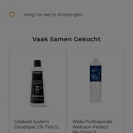
Voeg toe aan je shoppinglist
Vaak Samen Gekocht
W
K
H
D
P
Goldwell System
Wella Professionals
Developer 2%-7Vol 1L
Welloxon Perfect
9%-30Vol 1l