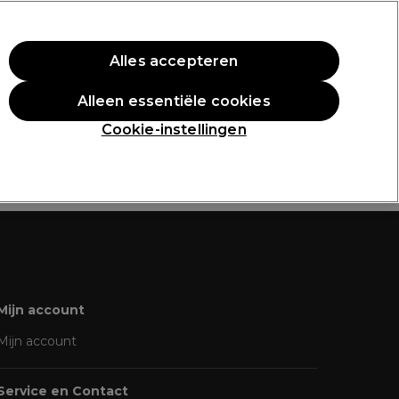
rste aankoop.
*Voorw. van toep.
Alles accepteren
Aanmelden
Alleen essentiële cookies
n
Inspiratie
Professionele Awards
Cookie-instellingen
Mijn account
Mijn account
Service en Contact