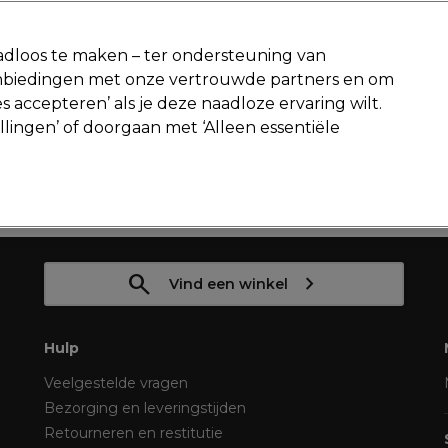
-15 %
? Word lid van
Pro-Duo Prestige
en gebruik
RET15
op je ee
dloos te maken – ter ondersteuning van
aanbiedingen met onze vertrouwde partners en om
Zoeken
s accepteren’ als je deze naadloze ervaring wilt.
Beauty
Salon interieur
Mannen
Vegan
Nieuwe producte
ellingen’ of doorgaan met ‘Alleen essentiële
Gratis Retourneren
Gratis bezorging vanaf slechts €40
Haar
Haarkleur
Ontwikkelaar
Vind een winkel
Hulp
Veelgestelde vragen
Bezorging en leveringstijden
Retourneren en restitutie