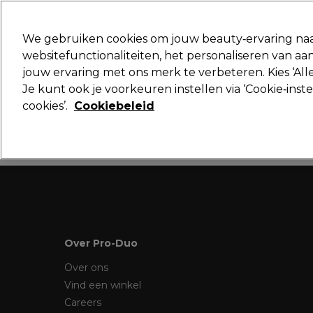
Klaar om je aan te melden voor
We gebruiken cookies om jouw beauty‑ervaring naa
websitefunctionaliteiten, het personaliseren van 
jouw ervaring met ons merk te verbeteren. Kies ‘Alle
Merken
Deals
Haar
Elektra
Je kunt ook je voorkeuren instellen via ‘Cookie‑inst
cookies’.
Cookiebeleid
Volgende dag geleverd*
Na verzending, maandag t/m vrijdag
Over Pro-Duo
Over ons
Vind een winkel
Careers