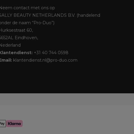
Neem contact met ons op
SALLY BEAUTY NETHERLANDS B.V. (handelend
onder de naam “Pro-Duo”)
Hurksestraat 60,
5652AL Eindhoven,
Nederland
Klantendienst:
+31 40 744 0598
Email:
klantendienst.nl@pro-duo.com