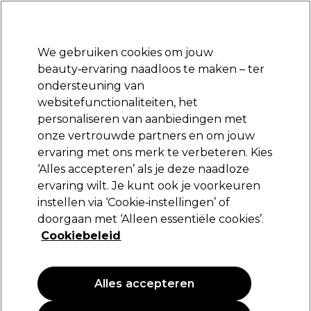
Klaar om je aan te melden voor
-15 %
? Word lid van
Pro-Duo Prestige
en gebruik
RET15
op je eerste aankoop.
*Voorw. van toep.
We gebruiken cookies om jouw
Aanmelden
beauty‑ervaring naadloos te maken – ter
ondersteuning van
Merken
Deals
Haar
Elektra
Beauty
Salon interieur
websitefunctionaliteiten, het
Volgende dag geleverd*
personaliseren van aanbiedingen met
Na verzending, maandag t/m vrijdag
onze vertrouwde partners en om jouw
ervaring met ons merk te verbeteren. Kies
Revlon
‘Alles accepteren’ als je deze naadloze
ervaring wilt. Je kunt ook je voorkeuren
Revlonissimo Colorsmetique Naturals 60ml
instellen via ‘Cookie‑instellingen’ of
(
4
)
doorgaan met ‘Alleen essentiële cookies’.
16,80 €
Cookiebeleid
28.00 € per 100ml
Alles accepteren
PROMOTIE