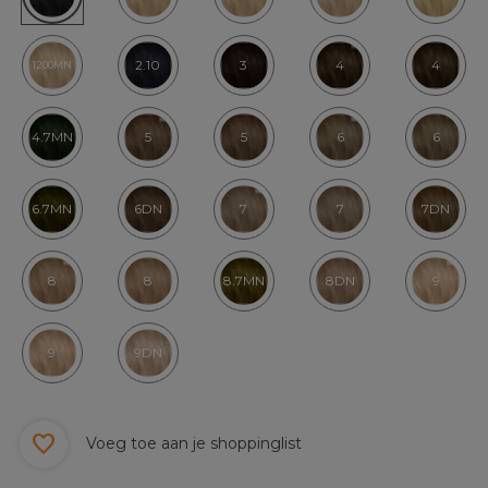
2.10
3
4
4
1200MN
4.7MN
5
5
6
6
6.7MN
6DN
7
7
7DN
8
8
8.7MN
8DN
9
9
9DN
Voeg toe aan je shoppinglist