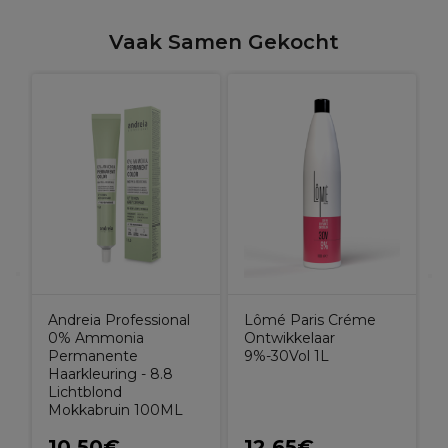
Vaak Samen Gekocht
Andreia Professional
Lômé Paris Créme
0% Ammonia
Ontwikkelaar
Permanente
9%-30Vol 1L
Haarkleuring - 8.8
Lichtblond
Mokkabruin 100ML
10,50€
12,65€