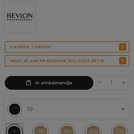
5 KOPEN, 1 GRATIS
MELD JE AAN EN BESPAAR 15%: CODE RET15
In winkelmandje
1.0
1
10
10
10DN
1200