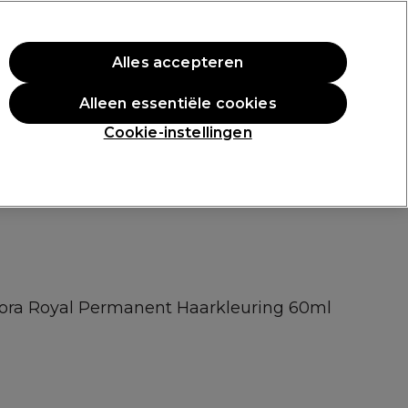
rste aankoop.
*Voorw. van toep.
Alles accepteren
Aanmelden
Alleen essentiële cookies
n
Inspiratie
Professionele Awards
Cookie-instellingen
gora Royal Permanent Haarkleuring 60ml