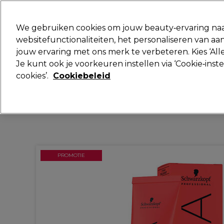
Klaar om je aan te melden voor
We gebruiken cookies om jouw beauty‑ervaring naa
websitefunctionaliteiten, het personaliseren van 
jouw ervaring met ons merk te verbeteren. Kies ‘Alle
Merken
Deals
Haar
Elektra
Je kunt ook je voorkeuren instellen via ‘Cookie‑inst
cookies’.
Cookiebeleid
Volgende dag geleverd*
Na verzending, maandag t/m vrijdag
PROMOTIE