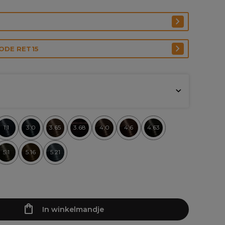
CODE RET15
1.1
3.0
3.65
3.68
4.0
4.6
4.63
5.1
5.16
5.21
In winkelmandje