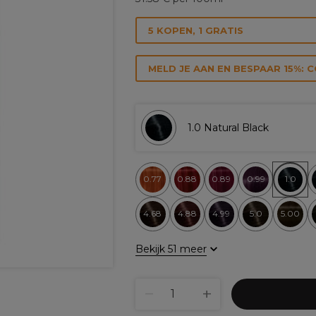
5 KOPEN, 1 GRATIS
MELD JE AAN EN BESPAAR 15%: 
1.0 Natural Black
0.77
0.88
0.89
0.99
1.0
4.68
4.88
4.99
5.0
5.00
Bekijk 51 meer