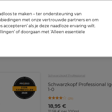
-15 %
? Word lid van
Pro-Duo Prestige
en gebruik
RET15
op je ee
dloos te maken – ter ondersteuning van
aanbiedingen met onze vertrouwde partners en om
Zoeken
s accepteren’ als je deze naadloze ervaring wilt.
Beauty
Salon interieur
Mannen
Vegan
Nieuwe producte
ellingen’ of doorgaan met ‘Alleen essentiële
Gratis Retourneren
Gratis bezorging vanaf slechts €40
Haar
Haarkleur
Permanente kleuring
Schwarzkopf Professional
Schwarzkopf Professional I
1-0
(
29
)
18,95 €
31.58 € per 100ml