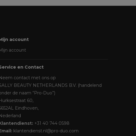
Mijn account
Mijn account
Service en Contact
Neem contact met ons op
SALLY BEAUTY NETHERLANDS B.V. (handelend
onder de naam “Pro-Duo”)
Hurksestraat 60,
5652AL Eindhoven,
Nederland
Klantendienst:
+31 40 744 0598
Email:
klantendienst.nl@pro-duo.com