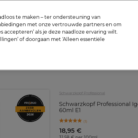
-15 %
? Word lid van
Pro-Duo Prestige
en gebruik
RET15
op je ee
dloos te maken – ter ondersteuning van
aanbiedingen met onze vertrouwde partners en om
Zoeken
s accepteren’ als je deze naadloze ervaring wilt.
Beauty
Salon interieur
Mannen
Vegan
Nieuwe producte
ellingen’ of doorgaan met ‘Alleen essentiële
Gratis Retourneren
Gratis bezorging vanaf slechts €40
Haar
Haarkleur
Permanente kleuring
Schwarzkopf Professional
Schwarzkopf Professional I
60ml E1
(
1
)
18,95 €
31.58 € per 100ml