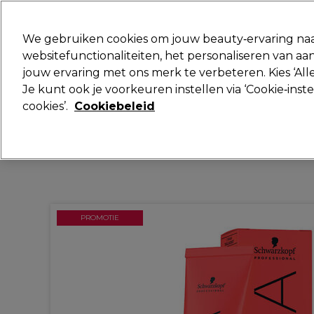
Klaar om je aan te melden voor
We gebruiken cookies om jouw beauty‑ervaring naa
websitefunctionaliteiten, het personaliseren van 
jouw ervaring met ons merk te verbeteren. Kies ‘Alle
Merken
Deals
Haar
Elektra
Je kunt ook je voorkeuren instellen via ‘Cookie‑inst
cookies’.
Cookiebeleid
Volgende dag geleverd*
Na verzending, maandag t/m vrijdag
PROMOTIE