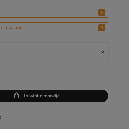
CODE RET15
In winkelmandje
t