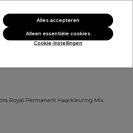
rste aankoop.
*Voorw. van toep.
Alles accepteren
Aanmelden
Alleen essentiële cookies
n
Inspiratie
Professionele Awards
Cookie-instellingen
gora Royal Permanent Haarkleuring Mix