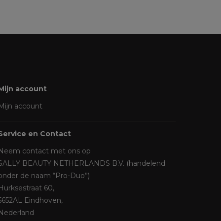
Mijn account
Mijn account
Service en Contact
Neem contact met ons op
SALLY BEAUTY NETHERLANDS B.V. (handelend
onder de naam “Pro-Duo”)
Hurksestraat 60,
5652AL Eindhoven,
Nederland