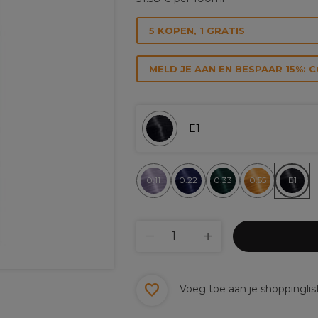
5 KOPEN, 1 GRATIS
MELD JE AAN EN BESPAAR 15%: 
E1
0.11
0.22
0.33
0.55
E1
Voeg toe aan je shoppinglis