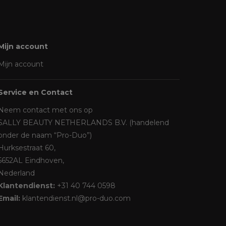
Mijn account
Mijn account
Service en Contact
Neem contact met ons op
SALLY BEAUTY NETHERLANDS B.V. (handelend
onder de naam “Pro-Duo”)
Hurksestraat 60,
5652AL Eindhoven,
Nederland
Klantendienst:
+31 40 744 0598
Email:
klantendienst.nl@pro-duo.com