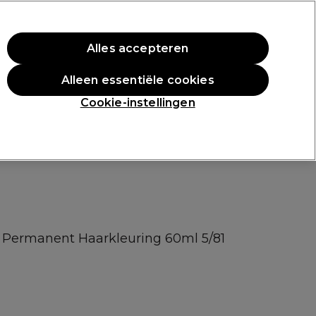
rste aankoop.
*Voorw. van toep.
Alles accepteren
Aanmelden
Alleen essentiële cookies
n
Inspiratie
Professionele Awards
Cookie-instellingen
a Permanent Haarkleuring 60ml 5/81