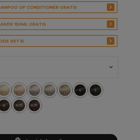
SHAMPOO OF CONDITIONER GRATIS
ASKER 150ML GRATIS
CODE RET15
10.38
10.53
10.69
10.81
10.93
4
5
6
6.16
6.19