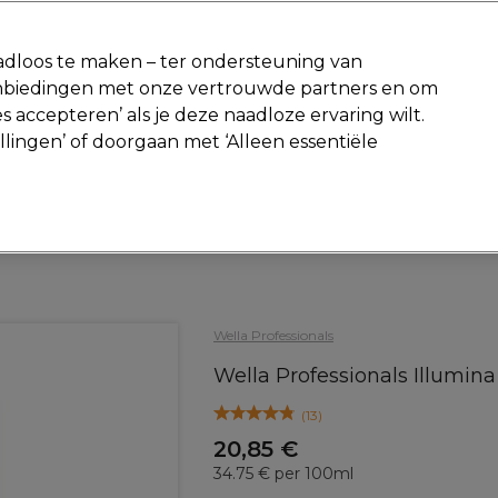
-15 %
? Word lid van
Pro-Duo Prestige
en gebruik
RET15
op je ee
dloos te maken – ter ondersteuning van
aanbiedingen met onze vertrouwde partners en om
Zoeken
s accepteren’ als je deze naadloze ervaring wilt.
Beauty
Salon interieur
Mannen
Vegan
Nieuwe producte
ellingen’ of doorgaan met ‘Alleen essentiële
Gratis Retourneren
Gratis bezorging vanaf slechts €40
Haar
Haarkleur
Permanente kleuring
Wella Professionals
Wella Professionals Illumin
(
13
)
20,85 €
34.75 € per 100ml