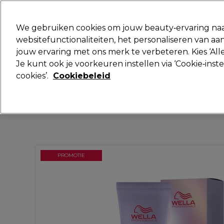
Klaar om je aan te melden voor
We gebruiken cookies om jouw beauty‑ervaring naa
websitefunctionaliteiten, het personaliseren van 
jouw ervaring met ons merk te verbeteren. Kies ‘Alle
Merken
Deals
Haar
Elektra
Je kunt ook je voorkeuren instellen via ‘Cookie‑inst
cookies’.
Cookiebeleid
Volgende dag geleverd*
Na verzending, maandag t/m vrijdag
PROMOTIE