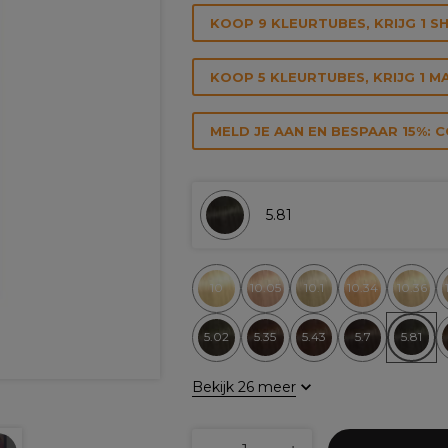
KOOP 9 KLEURTUBES, KRIJG 1 
KOOP 5 KLEURTUBES, KRIJG 1 M
MELD JE AAN EN BESPAAR 15%: 
5.81
10
10.05
10.1
10.34
10.36
5.02
5.35
5.43
5.7
5.81
Bekijk 26 meer