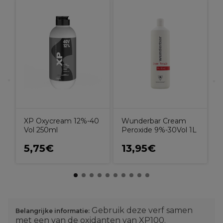
X
e
H
XP Oxycream 12%-40
Wunderbar Cream
Vol 250ml
Peroxide 9%-30Vol 1L
5,75€
13,95€
Gebruik deze verf samen
Belangrijke informatie:
met een van de oxidanten van XP100.