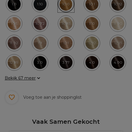
1.0
1.10
10.0
10.1
10.12
10.5
10.72
10.81
11.0
11.00
11.02
11.1
12.1
12.12
12.21
12.89
3.0
3.77
4.0
4.00
Bekijk 67 meer
Voeg toe aan je shoppinglist
Vaak Samen Gekocht