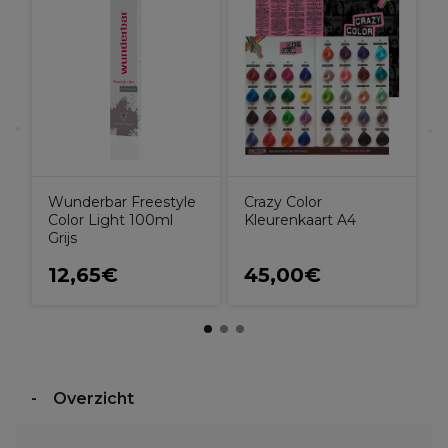
C
P
Wunderbar Freestyle
Crazy Color
Color Light 100ml
Kleurenkaart A4
Grijs
12,65€
45,00€
Overzicht