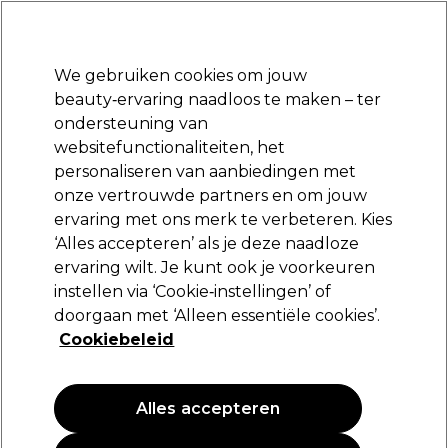
Klaar om je aan te melden voor
-15 %
? Word lid van
Pro-Duo Prestige
en gebruik
RET15
op je eerste aankoop.
*Voorw. van toep.
We gebruiken cookies om jouw
Aanmelden
beauty‑ervaring naadloos te maken – ter
ondersteuning van
Merken
Deals
Haar
Elektra
Beauty
Salon interieur
websitefunctionaliteiten, het
Volgende dag geleverd*
personaliseren van aanbiedingen met
Na verzending, maandag t/m vrijdag
onze vertrouwde partners en om jouw
ervaring met ons merk te verbeteren. Kies
Crazy Color
‘Alles accepteren’ als je deze naadloze
ervaring wilt. Je kunt ook je voorkeuren
Crazy Color Pastel Spray 250ml
instellen via ‘Cookie‑instellingen’ of
(
4
)
doorgaan met ‘Alleen essentiële cookies’.
15,50 €
Cookiebeleid
6.20 € per 100ml
Alles accepteren