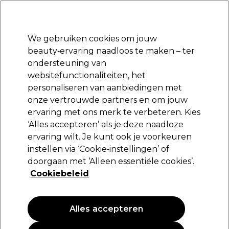
Klaar om je aan te melden voor
-15 %
? Word lid van
Pro-Duo Prestige
en gebruik
RET15
op je eerste aankoop.
*Voorw. van toep.
We gebruiken cookies om jouw
Aanmelden
beauty‑ervaring naadloos te maken – ter
ondersteuning van
Merken
Deals
Haar
Elektra
Beauty
Salon interieur
websitefunctionaliteiten, het
Volgende dag geleverd*
personaliseren van aanbiedingen met
Na verzending, maandag t/m vrijdag
onze vertrouwde partners en om jouw
ervaring met ons merk te verbeteren. Kies
L'Oréal Professionnel
‘Alles accepteren’ als je deze naadloze
ervaring wilt. Je kunt ook je voorkeuren
L'Oréal Hair Touch Up Root Concealer 75ml
instellen via ‘Cookie‑instellingen’ of
(
12
)
doorgaan met ‘Alleen essentiële cookies’.
16,95 €
Cookiebeleid
22.60 € per 100ml
Alles accepteren