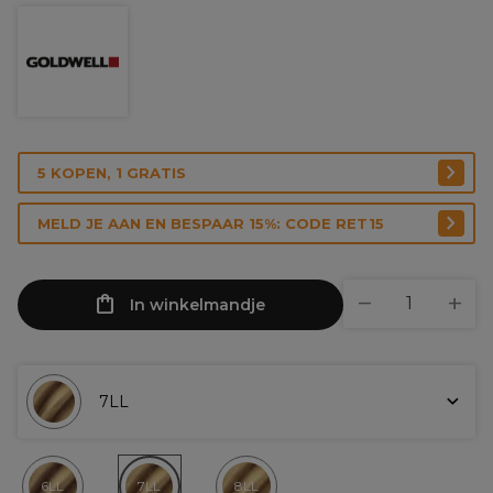
5 KOPEN, 1 GRATIS
MELD JE AAN EN BESPAAR 15%: CODE RET15
In winkelmandje
7LL
6LL
7LL
8LL