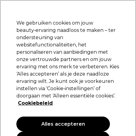
Klaar om je aan te melden voor
-15 %
? Word lid van
Pro-Duo Prestige
en gebruik
RET15
op je eerste aankoop.
*Voorw. van toep.
We gebruiken cookies om jouw
Aanmelden
beauty‑ervaring naadloos te maken – ter
ondersteuning van
Merken
Deals
Haar
Elektra
Beauty
Salon interieur
websitefunctionaliteiten, het
Volgende dag geleverd*
personaliseren van aanbiedingen met
Na verzending, maandag t/m vrijdag
onze vertrouwde partners en om jouw
ervaring met ons merk te verbeteren. Kies
Goldwell
‘Alles accepteren’ als je deze naadloze
ervaring wilt. Je kunt ook je voorkeuren
Goldwell Colorance Cover Plus 7LL 60ml
instellen via ‘Cookie‑instellingen’ of
(
0
)
doorgaan met ‘Alleen essentiële cookies’.
20,25 €
Cookiebeleid
33.75 € per 100ml
Alles accepteren
PROMOTIE
NIEUW