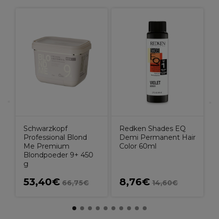
L
S
C
Schwarzkopf
Redken Shades EQ
Professional Blond
Demi Permanent Hair
Me Premium
Color 60ml
Blondpoeder 9+ 450
g
53,40€
8,76€
66,75€
14,60€