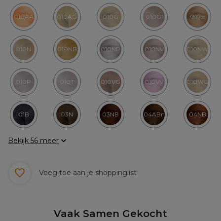
010AA
010AG
010G
010GI
010Gro
010N
010NB
010NP
010NV
010NW
010P
010T
010VG
010VV
010WG
01B
03N
03NB
04ABn
04NB
Bekijk 56 meer
Voeg toe aan je shoppinglist
Vaak Samen Gekocht