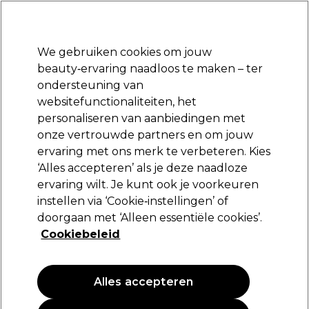
Klaar om je aan te melden voor
-15 %
? Word lid van
Pro-Duo Prestige
en gebruik
RET15
op je eerste aankoop.
*Voorw. van toep.
We gebruiken cookies om jouw
Aanmelden
beauty‑ervaring naadloos te maken – ter
ondersteuning van
Merken
Deals
Haar
Elektra
Beauty
Salon interieur
websitefunctionaliteiten, het
Volgende dag geleverd*
personaliseren van aanbiedingen met
Na verzending, maandag t/m vrijdag
onze vertrouwde partners en om jouw
ervaring met ons merk te verbeteren. Kies
Redken
‘Alles accepteren’ als je deze naadloze
ervaring wilt. Je kunt ook je voorkeuren
Redken Shades EQ Bonder Inside Demi-
permanente haarkleuring - 09NB Irish Crème
instellen via ‘Cookie‑instellingen’ of
60ml
doorgaan met ‘Alleen essentiële cookies’.
Cookiebeleid
(
22
)
17,95 €
29.92 € per 100ml
Alles accepteren
PROMOTIE