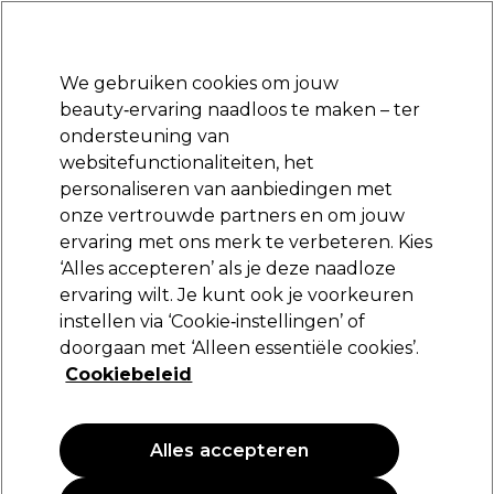
Klaar om je aan te melden voor
-15 %
? Word lid van
Pro-Duo Prestige
en gebruik
RET15
op je eerste aankoop.
*Voorw. van toep.
We gebruiken cookies om jouw
Aanmelden
beauty‑ervaring naadloos te maken – ter
ondersteuning van
Merken
Deals
Haar
Elektra
Beauty
Salon interieur
websitefunctionaliteiten, het
Volgende dag geleverd*
personaliseren van aanbiedingen met
Na verzending, maandag t/m vrijdag
onze vertrouwde partners en om jouw
ervaring met ons merk te verbeteren. Kies
Wella Professionals
‘Alles accepteren’ als je deze naadloze
ervaring wilt. Je kunt ook je voorkeuren
Wella Professionals Color Touch Demi-
permanente haarkleuring 10/73 Deep Browns
instellen via ‘Cookie‑instellingen’ of
60ml
doorgaan met ‘Alleen essentiële cookies’.
Cookiebeleid
(
1
)
18,15 €
30.25 € per 100ml
Alles accepteren
PROMOTIE