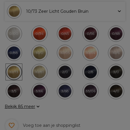
10/73 Zeer Licht Gouden Bruin
0/00
0/34
0/45
0/56
0/68
0/88
10/0
10/05
10/34
10/6
10/73
10/81
2/0
2/8
3/0
3/5
3/66
3/68
33/06
4/0
Bekijk 85 meer
Voeg toe aan je shoppinglist