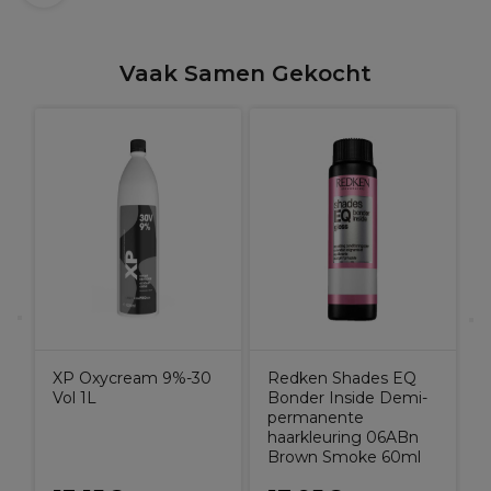
Vaak Samen Gekocht
C
XP Oxycream 9%-30
Redken Shades EQ
Vol 1L
Bonder Inside Demi-
permanente
haarkleuring 06ABn
Brown Smoke 60ml