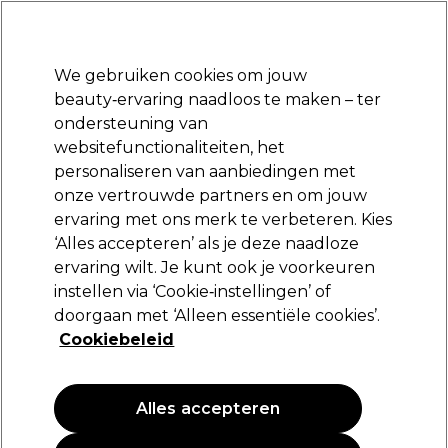
Klaar om je aan te melden voor
-15 %
? Word lid van
Pro-Duo Prestige
en gebruik
RET15
op je eerste aankoop.
*Voorw. van toep.
We gebruiken cookies om jouw
Aanmelden
beauty‑ervaring naadloos te maken – ter
ondersteuning van
Merken
Deals
Haar
Elektra
Beauty
Salon interieur
websitefunctionaliteiten, het
Volgende dag geleverd*
personaliseren van aanbiedingen met
Na verzending, maandag t/m vrijdag
onze vertrouwde partners en om jouw
ervaring met ons merk te verbeteren. Kies
Les Secrets de Loly
‘Alles accepteren’ als je deze naadloze
ervaring wilt. Je kunt ook je voorkeuren
Les Secrets de Loly Bubble Smooth
Conditioner voor kinderen 250ml
instellen via ‘Cookie‑instellingen’ of
doorgaan met ‘Alleen essentiële cookies’.
(
0
)
Cookiebeleid
18,00 €
7.20 € per 100ml
Alles accepteren
PROMOTIE