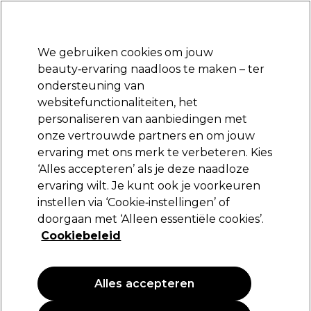
Klaar om je aan te melden voor
-15 %
? Word lid van
Pro-Duo Prestige
en gebruik
RET15
op je eerste aankoop.
*Voorw. van toep.
We gebruiken cookies om jouw
Aanmelden
beauty‑ervaring naadloos te maken – ter
ondersteuning van
Merken
Deals
Haar
Elektra
Beauty
Salon interieur
websitefunctionaliteiten, het
Volgende dag geleverd*
personaliseren van aanbiedingen met
Na verzending, maandag t/m vrijdag
onze vertrouwde partners en om jouw
ervaring met ons merk te verbeteren. Kies
Osmo
‘Alles accepteren’ als je deze naadloze
ervaring wilt. Je kunt ook je voorkeuren
Osmo Chromaplex Bond Sustainer 250ml
instellen via ‘Cookie‑instellingen’ of
(
0
)
doorgaan met ‘Alleen essentiële cookies’.
15,33 €
Cookiebeleid
25,55 €
10.22 € per 100ml
Alles accepteren
PROMOTIE