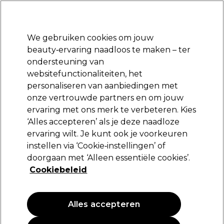
Klaar om je aan te melden voor
-15 %
? Word lid van
Pro-Duo Prestige
en gebruik
RET15
op je eerste aankoop.
*Voorw. van toep.
We gebruiken cookies om jouw
Aanmelden
beauty‑ervaring naadloos te maken – ter
ondersteuning van
Merken
Deals
Haar
Elektra
Beauty
Salon interieur
websitefunctionaliteiten, het
Volgende dag geleverd*
personaliseren van aanbiedingen met
Na verzending, maandag t/m vrijdag
onze vertrouwde partners en om jouw
ervaring met ons merk te verbeteren. Kies
Osmo
‘Alles accepteren’ als je deze naadloze
ervaring wilt. Je kunt ook je voorkeuren
Osmo Colour Save
Kleurverzorgingsconditioner 400ml
instellen via ‘Cookie‑instellingen’ of
doorgaan met ‘Alleen essentiële cookies’.
(
0
)
Cookiebeleid
16,99 €
4.25 € per 100ml
Alles accepteren
PROMOTIE