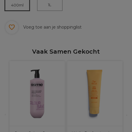
1L
400ml
Voeg toe aan je shoppinglist
Vaak Samen Gekocht
t