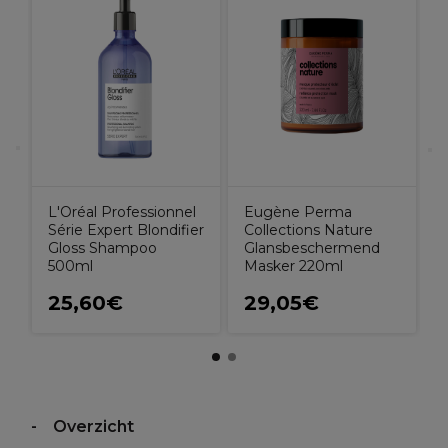
L
S
p
q
L'Oréal Professionnel
Eugène Perma
Série Expert Blondifier
Collections Nature
Gloss Shampoo
Glansbeschermend
500ml
Masker 220ml
25,60€
29,05€
Overzicht