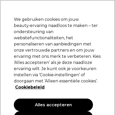
Klaar om je aan te melden voor
-15 %
? Word lid van
Pro-Duo Prestige
en gebruik
RET15
op je eerste aankoop.
*Voorw. van toep.
We gebruiken cookies om jouw
Aanmelden
beauty‑ervaring naadloos te maken – ter
ondersteuning van
Merken
Deals
Haar
Elektra
Beauty
Salon interieur
websitefunctionaliteiten, het
Volgende dag geleverd*
personaliseren van aanbiedingen met
Na verzending, maandag t/m vrijdag
onze vertrouwde partners en om jouw
ervaring met ons merk te verbeteren. Kies
L'Oréal Professionnel
‘Alles accepteren’ als je deze naadloze
ervaring wilt. Je kunt ook je voorkeuren
L'Oréal Professionnel Série Expert Blondifier
Masker voor haar met highlights of blond
instellen via ‘Cookie‑instellingen’ of
haar 250ml
doorgaan met ‘Alleen essentiële cookies’.
Cookiebeleid
(
0
)
23,95 €
9.58 € per 100ml
Alles accepteren