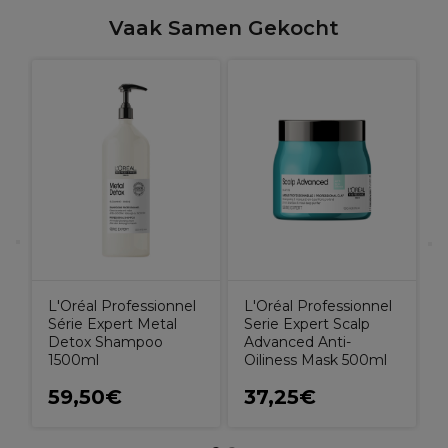
Vaak Samen Gekocht
L
S
R
L'Oréal Professionnel
L'Oréal Professionnel
Série Expert Metal
Serie Expert Scalp
Detox Shampoo
Advanced Anti-
1500ml
Oiliness Mask 500ml
59,50€
37,25€