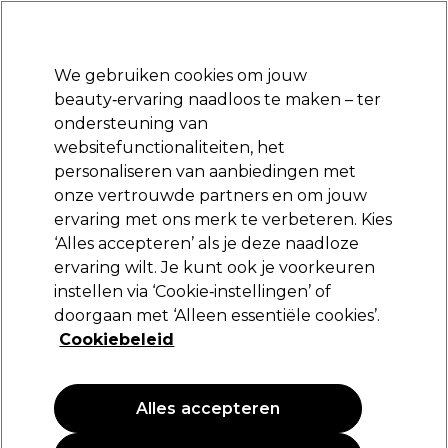
Klaar om je aan te melden voor
-15 %
? Word lid van
Pro-Duo Prestige
en gebruik
RET15
op je eerste aankoop.
*Voorw. van toep.
We gebruiken cookies om jouw
Aanmelden
beauty‑ervaring naadloos te maken – ter
ondersteuning van
Merken
Deals
Haar
Elektra
Beauty
Salon interieur
websitefunctionaliteiten, het
Volgende dag geleverd*
personaliseren van aanbiedingen met
Na verzending, maandag t/m vrijdag
onze vertrouwde partners en om jouw
ervaring met ons merk te verbeteren. Kies
L'Oréal Professionnel
‘Alles accepteren’ als je deze naadloze
ervaring wilt. Je kunt ook je voorkeuren
L'Oréal Professionnel Série Expert Metal
Detox Masker 250ml
instellen via ‘Cookie‑instellingen’ of
doorgaan met ‘Alleen essentiële cookies’.
(
3
)
Cookiebeleid
33,65 €
13.46 € per 100ml
Alles accepteren
PROMOTIE