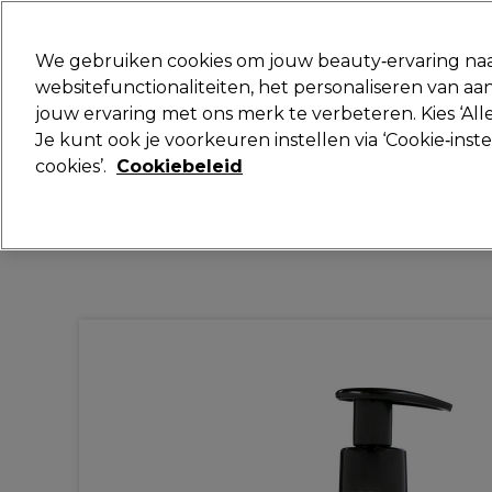
Klaar om je aan te melden voor
We gebruiken cookies om jouw beauty‑ervaring naa
websitefunctionaliteiten, het personaliseren van 
jouw ervaring met ons merk te verbeteren. Kies ‘Alle
Merken
Deals
Haar
Elektra
Je kunt ook je voorkeuren instellen via ‘Cookie‑inst
cookies’.
Cookiebeleid
Volgende dag geleverd*
Na verzending, maandag t/m vrijdag