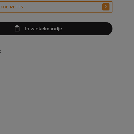
CODE RET15
In winkelmandje
t