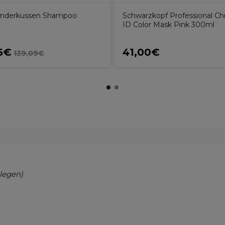
Kinderkussen Shampoo
Schwarzkopf Professional C
ID Color Mask Pink 300ml
6€
41,00€
139,09€
legen)