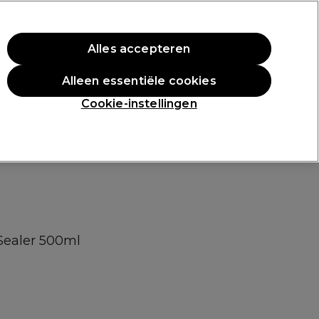
rste aankoop.
*Voorw. van toep.
Alles accepteren
Aanmelden
Alleen essentiële cookies
n
Inspiratie
Professionele Awards
Cookie-instellingen
Sealer 500ml