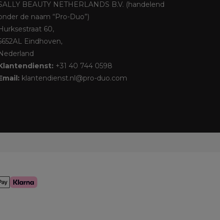
SALLY BEAUTY NETHERLANDS B.V. (handelend
onder de naam “Pro-Duo”)
Hurksestraat 60,
5652AL Eindhoven,
Nederland
Klantendienst:
+31 40 744 0598
Email:
klantendienst.nl@pro-duo.com