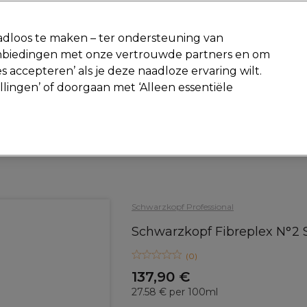
-15 %
? Word lid van
Pro-Duo Prestige
en gebruik
RET15
op je ee
dloos te maken – ter ondersteuning van
aanbiedingen met onze vertrouwde partners en om
Zoeken
s accepteren’ als je deze naadloze ervaring wilt.
Beauty
Salon interieur
Mannen
Vegan
Nieuwe producte
ellingen’ of doorgaan met ‘Alleen essentiële
Gratis Retourneren
Gratis bezorging vanaf slechts €40
Haar
Haarverzorging
Masker en Kits
Schwarzkopf Professional
Schwarzkopf Fibreplex N°2 
(
0
)
137,90 €
27.58 € per 100ml