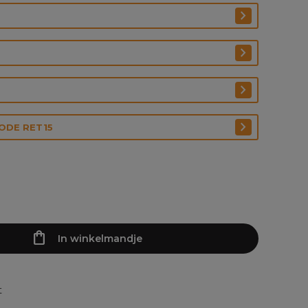
CODE RET15
In winkelmandje
t