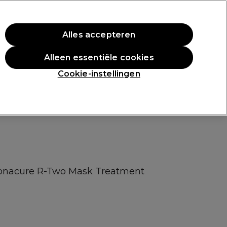
rste aankoop.
*Voorw. van toep.
Alles accepteren
Aanmelden
Alleen essentiële cookies
n
Inspiratie
Professionele Awards
Cookie-instellingen
Bonacure R-Two Mask Treatment