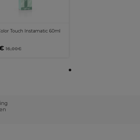
Color Touch Instamatic 60ml
0€
16,00€
ing
fen