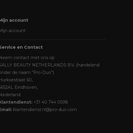
Mijn account
Mijn account
Service en Contact
Neem contact met ons op
SALLY BEAUTY NETHERLANDS B.V. (handelend
onder de naam “Pro-Duo”)
Hurksestraat 60,
5652AL Eindhoven,
Nederland
Klantendienst:
+31 40 744 0598
Email:
klantendienst.nl@pro-duo.com