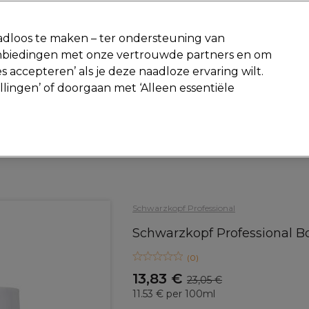
-15 %
? Word lid van
Pro-Duo Prestige
en gebruik
RET15
op je ee
dloos te maken – ter ondersteuning van
aanbiedingen met onze vertrouwde partners en om
Zoeken
s accepteren’ als je deze naadloze ervaring wilt.
Beauty
Salon interieur
Mannen
Vegan
Nieuwe producte
ellingen’ of doorgaan met ‘Alleen essentiële
Gratis Retourneren
Gratis bezorging vanaf slechts €40
Haar
Haarverzorging
Masker en Kits
Schwarzkopf Professional
Schwarzkopf Professional 
(
0
)
13,83 €
23,05 €
11.53 € per 100ml