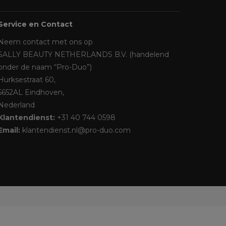
Service en Contact
Neem contact met ons op
SALLY BEAUTY NETHERLANDS B.V. (handelend
onder de naam “Pro-Duo”)
Hurksestraat 60,
5652AL Eindhoven,
Nederland
Klantendienst:
+31 40 744 0598
Email:
klantendienst.nl@pro-duo.com