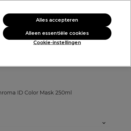
rste aankoop.
*Voorw. van toep.
Alles accepteren
Aanmelden
Alleen essentiële cookies
n
Inspiratie
Professionele Awards
Cookie-instellingen
hroma ID Color Mask 250ml