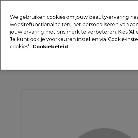
Klaar om je aan te melden voor
We gebruiken cookies om jouw beauty‑ervaring naa
websitefunctionaliteiten, het personaliseren van 
jouw ervaring met ons merk te verbeteren. Kies ‘Alle
Merken
Deals
Haar
Elektra
Je kunt ook je voorkeuren instellen via ‘Cookie‑inst
cookies’.
Cookiebeleid
Volgende dag geleverd*
Na verzending, maandag t/m vrijdag