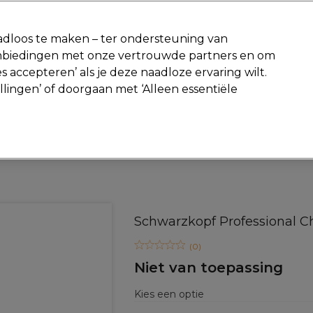
-15 %
? Word lid van
Pro-Duo Prestige
en gebruik
RET15
op je ee
dloos te maken – ter ondersteuning van
aanbiedingen met onze vertrouwde partners en om
Zoeken
s accepteren’ als je deze naadloze ervaring wilt.
Beauty
Salon interieur
Mannen
Vegan
Nieuwe producte
ellingen’ of doorgaan met ‘Alleen essentiële
Gratis Retourneren
Gratis bezorging vanaf slechts €40
Haar
Haarverzorging
Masker en Kits
Schwarzkopf Professional C
(
0
)
Niet van toepassing
Kies een optie