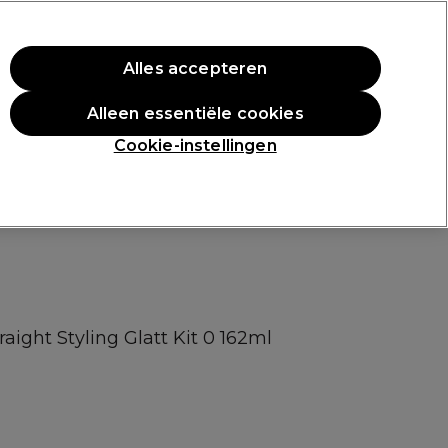
rste aankoop.
*Voorw. van toep.
Alles accepteren
Aanmelden
Alleen essentiële cookies
n
Inspiratie
Professionele Awards
Cookie-instellingen
aight Styling Glatt Kit 0 162ml