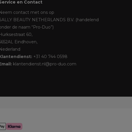
Service en Contact
Neem contact met ons op
SALLY BEAUTY NETHERLANDS B.V. (handelend
onder de naam “Pro-Duo”)
Hurksestraat 60,
5652AL Eindhoven,
Nederland
Klantendienst:
+31 40 744 0598
Email:
klantendienst.nl@pro-duo.com