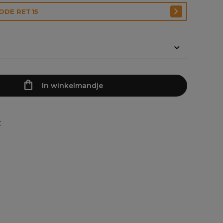
CODE RET15
In winkelmandje
t