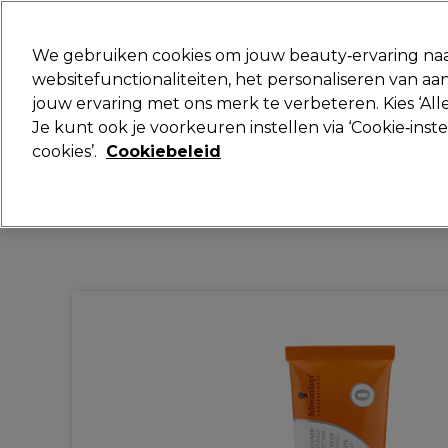
Klaar om je aan te melden voor
We gebruiken cookies om jouw beauty‑ervaring naa
websitefunctionaliteiten, het personaliseren van 
jouw ervaring met ons merk te verbeteren. Kies ‘Alle
Merken
Deals
Haar
Elektra
Je kunt ook je voorkeuren instellen via ‘Cookie‑inst
cookies’.
Cookiebeleid
Volgende dag geleverd*
Na verzending, maandag t/m vrijdag