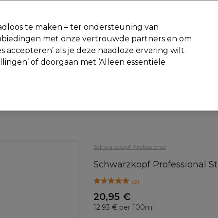
-15 %
? Word lid van
Pro-Duo Prestige
en gebruik
RET15
op je ee
dloos te maken – ter ondersteuning van
aanbiedingen met onze vertrouwde partners en om
Zoeken
s accepteren’ als je deze naadloze ervaring wilt.
Beauty
Salon interieur
Mannen
Vegan
Nieuwe producte
ellingen’ of doorgaan met ‘Alleen essentiële
Gratis Retourneren
Gratis bezorging vanaf slechts €40
Haar
Haarverzorging
Masker en Kits
Schwarzkopf Professional
Schwarzkopf Professional Str
(
2
)
20,95 €
12.93 € per 100ml