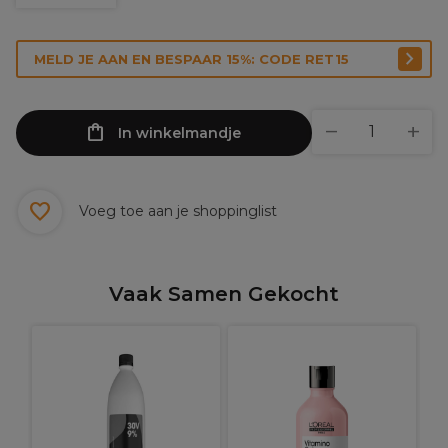
MELD JE AAN EN BESPAAR 15%: CODE RET15
In winkelmandje
Voeg toe aan je shoppinglist
Vaak Samen Gekocht
L
S
M
h