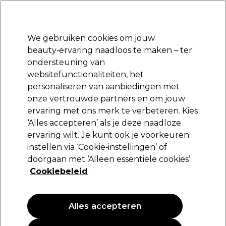
Klaar om je aan te melden voor
-15 %
? Word lid van
Pro-Duo Prestige
en gebruik
RET15
op je eerste aankoop.
*Voorw. van toep.
We gebruiken cookies om jouw
Aanmelden
beauty‑ervaring naadloos te maken – ter
ondersteuning van
Merken
Deals
Haar
Elektra
Beauty
Salon interieur
websitefunctionaliteiten, het
Volgende dag geleverd*
personaliseren van aanbiedingen met
Na verzending, maandag t/m vrijdag
onze vertrouwde partners en om jouw
ervaring met ons merk te verbeteren. Kies
L'Oréal Professionnel
‘Alles accepteren’ als je deze naadloze
ervaring wilt. Je kunt ook je voorkeuren
L'Oréal Professionnel Série Expert Blondifier
Gloss Shampoo 500ml
instellen via ‘Cookie‑instellingen’ of
doorgaan met ‘Alleen essentiële cookies’.
(
0
)
Cookiebeleid
25,60 €
5.12 € per 100ml
Alles accepteren