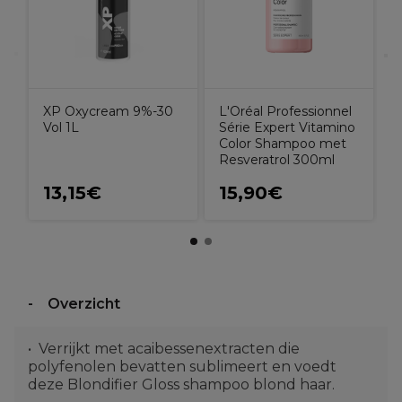
h
XP Oxycream 9%-30
L'Oréal Professionnel
Vol 1L
Série Expert Vitamino
Color Shampoo met
Resveratrol 300ml
13,15€
15,90€
Overzicht
Verrijkt met acaibessenextracten die
polyfenolen bevatten sublimeert en voedt
deze Blondifier Gloss shampoo blond haar.