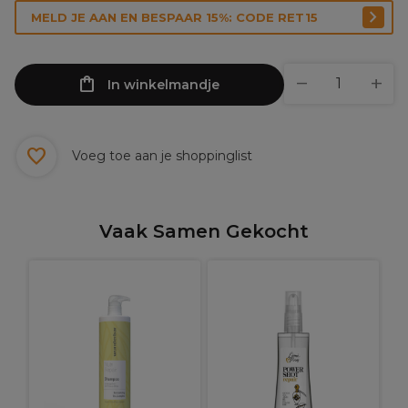
MELD JE AAN EN BESPAAR 15%: CODE RET15
In winkelmandje
Voeg toe aan je shoppinglist
Vaak Samen Gekocht
C