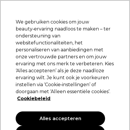
Klaar om je aan te melden voor
-15 %
? Word lid van
Pro-Duo Prestige
en gebruik
RET15
op je eerste aankoop.
*Voorw. van toep.
We gebruiken cookies om jouw
Aanmelden
beauty‑ervaring naadloos te maken – ter
ondersteuning van
Merken
Deals
Haar
Elektra
Beauty
Salon interieur
websitefunctionaliteiten, het
Volgende dag geleverd*
personaliseren van aanbiedingen met
Na verzending, maandag t/m vrijdag
onze vertrouwde partners en om jouw
ervaring met ons merk te verbeteren. Kies
Lômé Paris
‘Alles accepteren’ als je deze naadloze
ervaring wilt. Je kunt ook je voorkeuren
Lômé Paris Power Shot Pomp
instellen via ‘Cookie‑instellingen’ of
(
0
)
doorgaan met ‘Alleen essentiële cookies’.
2,85 €
Cookiebeleid
Alles accepteren