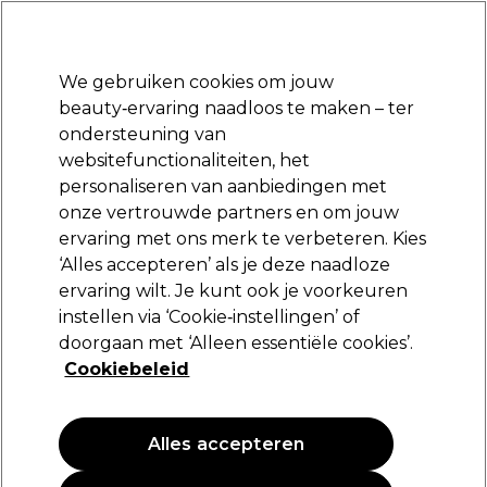
Klaar om je aan te melden voor
-15 %
? Word lid van
Pro-Duo Prestige
en gebruik
RET15
op je eerste aankoop.
*Voorw. van toep.
We gebruiken cookies om jouw
Aanmelden
beauty‑ervaring naadloos te maken – ter
ondersteuning van
Merken
Deals
Haar
Elektra
Beauty
Salon interieur
websitefunctionaliteiten, het
Volgende dag geleverd*
personaliseren van aanbiedingen met
Na verzending, maandag t/m vrijdag
onze vertrouwde partners en om jouw
ervaring met ons merk te verbeteren. Kies
Redken
‘Alles accepteren’ als je deze naadloze
ervaring wilt. Je kunt ook je voorkeuren
Redken Acidic Color Gloss Shampoo Refill
500ml
instellen via ‘Cookie‑instellingen’ of
doorgaan met ‘Alleen essentiële cookies’.
(
0
)
Cookiebeleid
39,65 €
7.93 € per 100ml
Alles accepteren
PROMOTIE