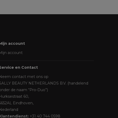
Mijn account
Mijn account
Service en Contact
Neem contact met ons op
SALLY BEAUTY NETHERLANDS B.V. (handelend
onder de naam “Pro-Duo”)
Hurksestraat 60,
5652AL Eindhoven,
Nederland
Klantendienst:
+31 40 744 0598