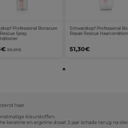
zkopf Professional Bonacure
Schwarzkopf Professional B
 Rescue Spray
Repair Rescue Haarcondition
nditioner
6€
51,30€
26,10€
nzend haar.
kunstmatige kleurstoffen.
 keratine en arginine draait 3 jaar schade terug na sle