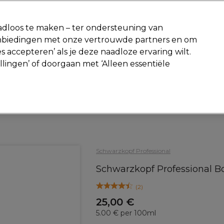
-15 %
? Word lid van
Pro-Duo Prestige
en gebruik
RET15
op je ee
dloos te maken – ter ondersteuning van
aanbiedingen met onze vertrouwde partners en om
Zoeken
s accepteren’ als je deze naadloze ervaring wilt.
Beauty
Salon interieur
Mannen
Vegan
Nieuwe producte
ellingen’ of doorgaan met ‘Alleen essentiële
Gratis Retourneren
Gratis bezorging vanaf slechts €40
Haar
Haarverzorging
Shampoo
Schwarzkopf Professional
Schwarzkopf Professional 
(
2
)
25,00 €
5.00 € per 100ml