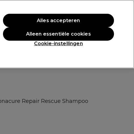
rste aankoop.
*Voorw. van toep.
Alles accepteren
Aanmelden
Alleen essentiële cookies
n
Inspiratie
Professionele Awards
Cookie-instellingen
Bonacure Repair Rescue Shampoo