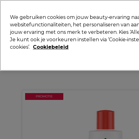
Klaar om je aan te melden voor
We gebruiken cookies om jouw beauty‑ervaring naa
websitefunctionaliteiten, het personaliseren van 
jouw ervaring met ons merk te verbeteren. Kies ‘Alle
Merken
Deals
Haar
Elektra
Je kunt ook je voorkeuren instellen via ‘Cookie‑inst
cookies’.
Cookiebeleid
Volgende dag geleverd*
Na verzending, maandag t/m vrijdag
PROMOTIE