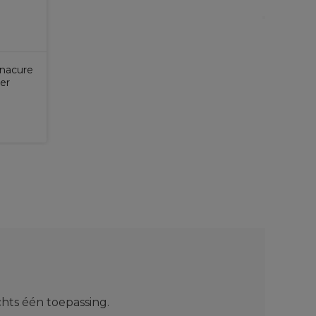
onacure
er
chts één toepassing.