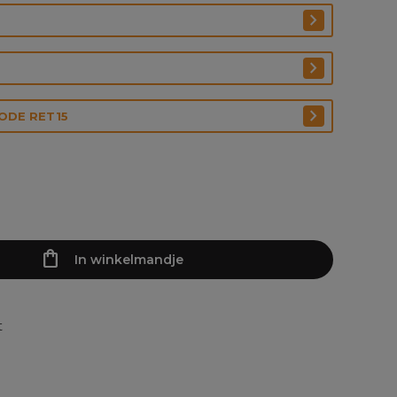
CODE RET15
In winkelmandje
t