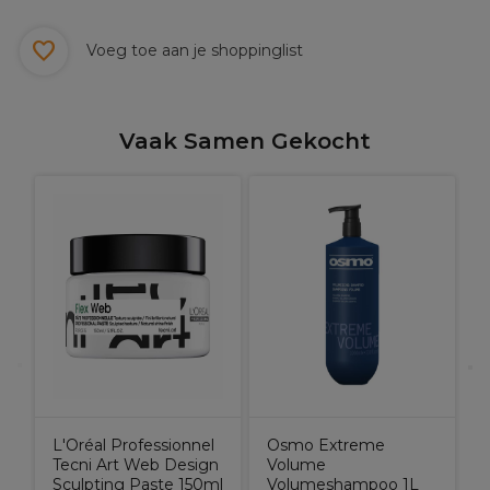
Voeg toe aan je shoppinglist
Vaak Samen Gekocht
L
I
S
L'Oréal Professionnel
Osmo Extreme
Tecni Art Web Design
Volume
Sculpting Paste 150ml
Volumeshampoo 1L