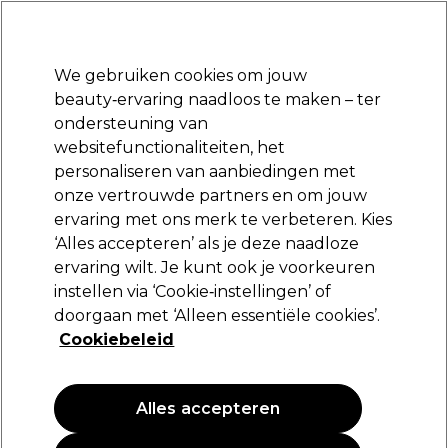
Klaar om je aan te melden voor
-15 %
? Word lid van
Pro-Duo Prestige
en gebruik
RET15
op je eerste aankoop.
*Voorw. van toep.
We gebruiken cookies om jouw
Aanmelden
beauty‑ervaring naadloos te maken – ter
ondersteuning van
Merken
Deals
Haar
Elektra
Beauty
Salon interieur
websitefunctionaliteiten, het
Volgende dag geleverd*
personaliseren van aanbiedingen met
Na verzending, maandag t/m vrijdag
onze vertrouwde partners en om jouw
ervaring met ons merk te verbeteren. Kies
Schwarzkopf Professional
‘Alles accepteren’ als je deze naadloze
ervaring wilt. Je kunt ook je voorkeuren
Schwarzkopf Professional Bonacure Volume
Boost Shampoo
instellen via ‘Cookie‑instellingen’ of
doorgaan met ‘Alleen essentiële cookies’.
(
1
)
Cookiebeleid
17,40 €
6.96 € per 100ml
Alles accepteren
PROMOTIE