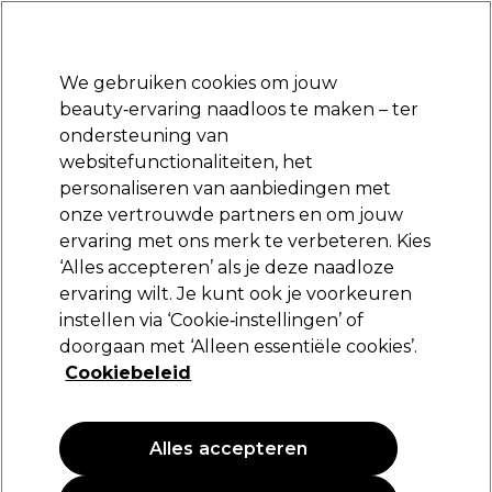
Klaar om je aan te melden voor
-15 %
? Word lid van
Pro-Duo Prestige
en gebruik
RET15
op je eerste aankoop.
*Voorw. van toep.
We gebruiken cookies om jouw
Aanmelden
beauty‑ervaring naadloos te maken – ter
ondersteuning van
Merken
Deals
Haar
Elektra
Beauty
Salon interieur
websitefunctionaliteiten, het
Volgende dag geleverd*
personaliseren van aanbiedingen met
Na verzending, maandag t/m vrijdag
onze vertrouwde partners en om jouw
ervaring met ons merk te verbeteren. Kies
Schwarzkopf Professional
‘Alles accepteren’ als je deze naadloze
ervaring wilt. Je kunt ook je voorkeuren
Schwarzkopf Professional Goodbye Yellow
Shampoo 300ml
instellen via ‘Cookie‑instellingen’ of
doorgaan met ‘Alleen essentiële cookies’.
(
0
)
Cookiebeleid
25,00 €
8.33 € per 100ml
Alles accepteren
PROMOTIE