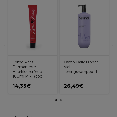
X
H
7
Lômé Paris
Osmo Daily Blonde
Permanente
Violet-
Haarkleurcrème
Toningshampoo 1L
100ml Mix Rood
14,35€
26,49€