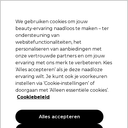
Klaar om je aan te melden voor
-15 %
? Word lid van
Pro-Duo Prestige
en gebruik
RET15
op je eerste aankoop.
*Voorw. van toep.
We gebruiken cookies om jouw
Aanmelden
beauty‑ervaring naadloos te maken – ter
ondersteuning van
Merken
Deals
Haar
Elektra
Beauty
Salon interieur
websitefunctionaliteiten, het
Volgende dag geleverd*
personaliseren van aanbiedingen met
Na verzending, maandag t/m vrijdag
onze vertrouwde partners en om jouw
ervaring met ons merk te verbeteren. Kies
Sebastian Professional
‘Alles accepteren’ als je deze naadloze
ervaring wilt. Je kunt ook je voorkeuren
Sebastian Professional Hydre Shampoo 1L
instellen via ‘Cookie‑instellingen’ of
(
1
)
doorgaan met ‘Alleen essentiële cookies’.
34,98 €
Cookiebeleid
58,30 €
5.83 € per 100ml
Alles accepteren
PROMOTIE