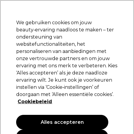
Klaar om je aan te melden voor
-15 %
? Word lid van
Pro-Duo Prestige
en gebruik
RET15
op je eerste aankoop.
*Voorw. van toep.
We gebruiken cookies om jouw
Aanmelden
beauty‑ervaring naadloos te maken – ter
ondersteuning van
Merken
Deals
Haar
Elektra
Beauty
Salon interieur
websitefunctionaliteiten, het
Volgende dag geleverd*
personaliseren van aanbiedingen met
Na verzending, maandag t/m vrijdag
onze vertrouwde partners en om jouw
ervaring met ons merk te verbeteren. Kies
UNITE Hair
‘Alles accepteren’ als je deze naadloze
ervaring wilt. Je kunt ook je voorkeuren
Unite Hair BLONDA Paarse Toning Shampoo
236ml
instellen via ‘Cookie‑instellingen’ of
doorgaan met ‘Alleen essentiële cookies’.
(
0
)
Cookiebeleid
31,80 €
13.47 € per 100ml
Alles accepteren
PROMOTIE