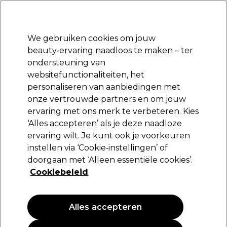
Klaar om je aan te melden voor
-15 %
? Word lid van
Pro-Duo Prestige
en gebruik
RET15
op je eerste aankoop.
*Voorw. van toep.
We gebruiken cookies om jouw
Aanmelden
beauty‑ervaring naadloos te maken – ter
ondersteuning van
Merken
Deals
Haar
Elektra
Beauty
Salon interieur
websitefunctionaliteiten, het
Volgende dag geleverd*
personaliseren van aanbiedingen met
Na verzending, maandag t/m vrijdag
onze vertrouwde partners en om jouw
ervaring met ons merk te verbeteren. Kies
UNITE Hair
‘Alles accepteren’ als je deze naadloze
ervaring wilt. Je kunt ook je voorkeuren
Unite Hair LAZER Straight Gladmakende
Shampoo 300ml
instellen via ‘Cookie‑instellingen’ of
doorgaan met ‘Alleen essentiële cookies’.
(
0
)
Cookiebeleid
30,25 €
10.08 € per 100ml
Alles accepteren
PROMOTIE