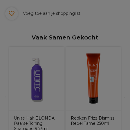
Voeg toe aan je shoppinglist
Vaak Samen Gekocht
N
Unite Hair BLONDA
Redken Frizz Dismiss
Paarse Toning
Rebel Tame 250ml
Shampoo 947ml