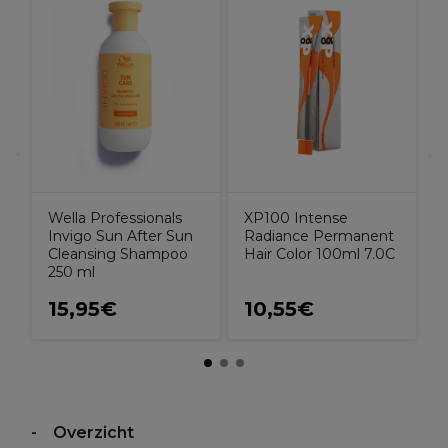
V
S
Wella Professionals
XP100 Intense
Invigo Sun After Sun
Radiance Permanent
Cleansing Shampoo
Hair Color 100ml 7.0C
250 ml
15,95€
10,55€
Overzicht