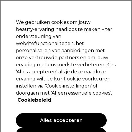
Klaar om je aan te melden voor
-15 %
? Word lid van
Pro-Duo Prestige
en gebruik
RET15
op je eerste aankoop.
*Voorw. van toep.
We gebruiken cookies om jouw
Aanmelden
beauty‑ervaring naadloos te maken – ter
ondersteuning van
Merken
Deals
Haar
Elektra
Beauty
Salon interieur
websitefunctionaliteiten, het
Volgende dag geleverd*
personaliseren van aanbiedingen met
Na verzending, maandag t/m vrijdag
onze vertrouwde partners en om jouw
ervaring met ons merk te verbeteren. Kies
Vitality's
‘Alles accepteren’ als je deze naadloze
ervaring wilt. Je kunt ook je voorkeuren
Vitality's Care & Style Sole Shampoo 250ml
instellen via ‘Cookie‑instellingen’ of
(
0
)
doorgaan met ‘Alleen essentiële cookies’.
23,90 €
Cookiebeleid
9.56 € per 100ml
Alles accepteren
PROMOTIE