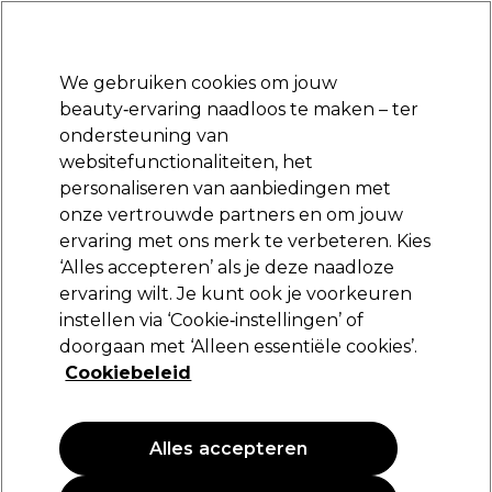
Klaar om je aan te melden voor
-15 %
? Word lid van
Pro-Duo Prestige
en gebruik
RET15
op je eerste aankoop.
*Voorw. van toep.
We gebruiken cookies om jouw
Aanmelden
beauty‑ervaring naadloos te maken – ter
ondersteuning van
Merken
Deals
Haar
Elektra
Beauty
Salon interieur
websitefunctionaliteiten, het
Volgende dag geleverd*
personaliseren van aanbiedingen met
Na verzending, maandag t/m vrijdag
onze vertrouwde partners en om jouw
ervaring met ons merk te verbeteren. Kies
Wella Professionals
‘Alles accepteren’ als je deze naadloze
ervaring wilt. Je kunt ook je voorkeuren
Wella Professionals Ultimate Repair Shampoo
100ml
instellen via ‘Cookie‑instellingen’ of
doorgaan met ‘Alleen essentiële cookies’.
(
1
)
Cookiebeleid
18,55 €
18.55 € per 100ml
Alles accepteren
PROMOTIE