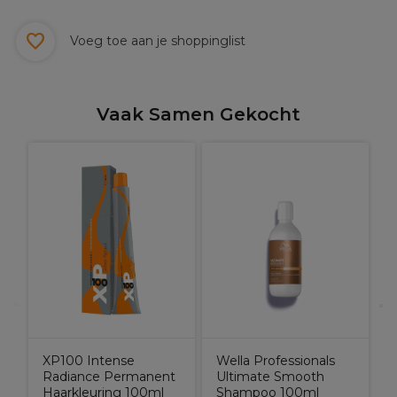
Voeg toe aan je shoppinglist
Vaak Samen Gekocht
W
U
XP100 Intense
Wella Professionals
Radiance Permanent
Ultimate Smooth
Haarkleuring 100ml
Shampoo 100ml