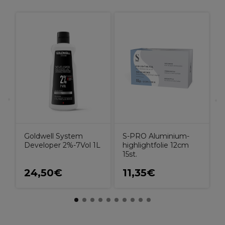
O
Goldwell System
S-PRO Aluminium-
Developer 2%-7Vol 1L
highlightfolie 12cm
15st.
24,50€
11,35€