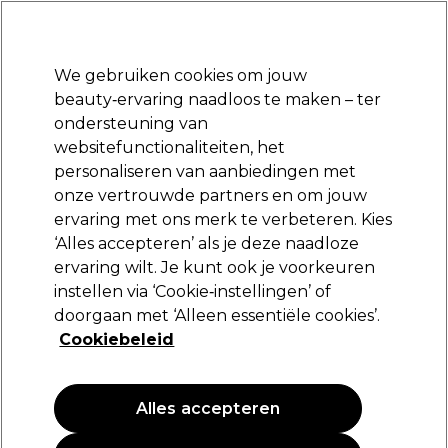
Klaar om je aan te melden voor
-15 %
? Word lid van
Pro-Duo Prestige
en gebruik
RET15
op je eerste aankoop.
*Voorw. van toep.
We gebruiken cookies om jouw
Aanmelden
beauty‑ervaring naadloos te maken – ter
ondersteuning van
Merken
Deals
Haar
Elektra
Beauty
Salon interieur
websitefunctionaliteiten, het
Gratis Retourneren
personaliseren van aanbiedingen met
Gratis bezorging vanaf slechts €40
onze vertrouwde partners en om jouw
ervaring met ons merk te verbeteren. Kies
S-PRO
‘Alles accepteren’ als je deze naadloze
ervaring wilt. Je kunt ook je voorkeuren
S-PRO Alufolie zilver 12cmx100mx18u
instellen via ‘Cookie‑instellingen’ of
(
1
)
doorgaan met ‘Alleen essentiële cookies’.
13,15 €
Cookiebeleid
PROMOTIE
Alles accepteren