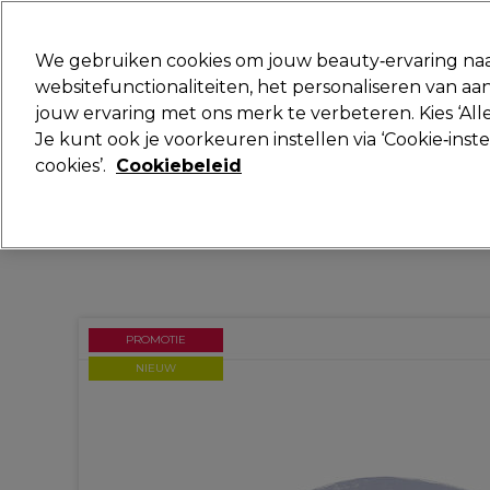
Klaar om je aan te melden voor
We gebruiken cookies om jouw beauty‑ervaring naa
websitefunctionaliteiten, het personaliseren van 
jouw ervaring met ons merk te verbeteren. Kies ‘Alle
Merken
Deals
Haar
Elektra
Je kunt ook je voorkeuren instellen via ‘Cookie‑inst
cookies’.
Cookiebeleid
Volgende dag geleverd*
Na verzending, maandag t/m vrijdag
PROMOTIE
NIEUW