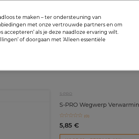
-15 %
? Word lid van
Pro-Duo Prestige
en gebruik
RET15
op je ee
dloos te maken – ter ondersteuning van
aanbiedingen met onze vertrouwde partners en om
Zoeken
s accepteren’ als je deze naadloze ervaring wilt.
Beauty
Salon interieur
Mannen
Vegan
Nieuwe producte
ellingen’ of doorgaan met ‘Alleen essentiële
Gratis Retourneren
Gratis bezorging vanaf slechts €40
Haar
Kappers Tools
Haar accessoires
S-PRO
S-PRO Wegwerp Verwarming
(
0
)
5,85 €