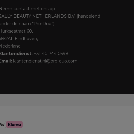
Neem contact met ons op
SALLY BEAUTY NETHERLANDS B.V. (handelend
onder de naam “Pro-Duo”)
Hurksestraat 60,
5652AL Eindhoven,
Nederland
Klantendienst:
+31 40 744 0598
Email:
klantendienst.nl@pro-duo.com