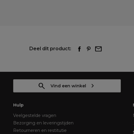
Deel dit product:
Vind een winkel
Hulp
Veelgestelde vragen
Bezorging en leveringstijden
Retourneren en restitutie