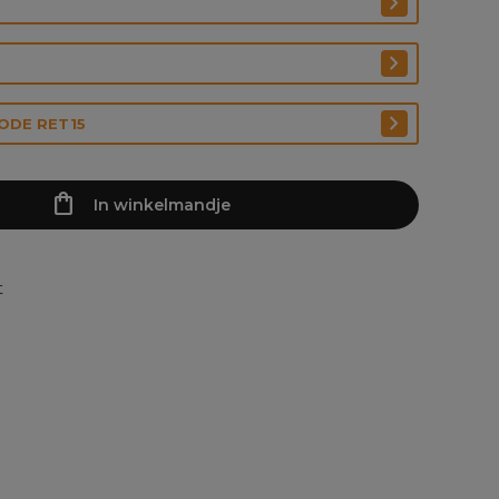
CODE RET15
In winkelmandje
t