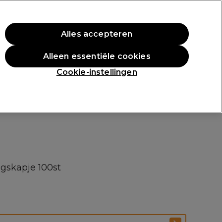
rste aankoop.
*Voorw. van toep.
Alles accepteren
Aanmelden
Alleen essentiële cookies
n
Inspiratie
Professionele Awards
Cookie-instellingen
skapje 100st