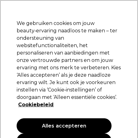
Klaar om je aan te melden voor
-15 %
? Word lid van
Pro-Duo Prestige
en gebruik
RET15
op je eerste aankoop.
*Voorw. van toep.
We gebruiken cookies om jouw
Aanmelden
beauty‑ervaring naadloos te maken – ter
ondersteuning van
Merken
Deals
Haar
Elektra
Beauty
Salon interieur
websitefunctionaliteiten, het
Volgende dag geleverd*
personaliseren van aanbiedingen met
Na verzending, maandag t/m vrijdag
onze vertrouwde partners en om jouw
ervaring met ons merk te verbeteren. Kies
S-PRO
‘Alles accepteren’ als je deze naadloze
ervaring wilt. Je kunt ook je voorkeuren
S-PRO Afsprakenboek
instellen via ‘Cookie‑instellingen’ of
(
0
)
doorgaan met ‘Alleen essentiële cookies’.
17,75 €
Cookiebeleid
PROMOTIE
Alles accepteren