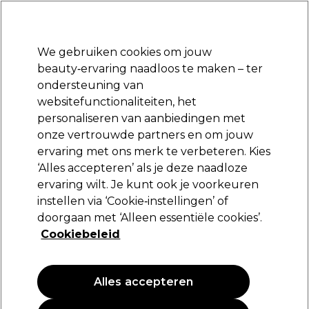
Klaar om je aan te melden voor
-15 %
? Word lid van
Pro-Duo Prestige
en gebruik
RET15
op je eerste aankoop.
*Voorw. van toep.
We gebruiken cookies om jouw
Aanmelden
beauty‑ervaring naadloos te maken – ter
ondersteuning van
Merken
Deals
Haar
Elektra
Beauty
Salon interieur
websitefunctionaliteiten, het
Volgende dag geleverd*
personaliseren van aanbiedingen met
Na verzending, maandag t/m vrijdag
onze vertrouwde partners en om jouw
ervaring met ons merk te verbeteren. Kies
S-PRO
‘Alles accepteren’ als je deze naadloze
ervaring wilt. Je kunt ook je voorkeuren
S-PRO Micro Diffusion Ball Atomizer 260ml
instellen via ‘Cookie‑instellingen’ of
(
0
)
doorgaan met ‘Alleen essentiële cookies’.
7,65 €
Cookiebeleid
2.94 € per 100ml
Alles accepteren
PROMOTIE