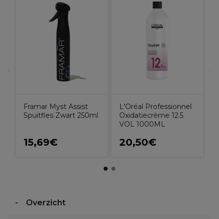
L
D
Framar Myst Assist
L'Oréal Professionnel
Spuitfles Zwart 250ml
Oxidatiecrème 12.5
VOL 1000ML
15,69€
20,50€
Overzicht