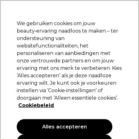
Klaar om je aan te melden voor
-15 %
? Word lid van
Pro-Duo Prestige
en gebruik
RET15
op je eerste aankoop.
*Voorw. van toep.
We gebruiken cookies om jouw
Aanmelden
beauty‑ervaring naadloos te maken – ter
ondersteuning van
Merken
Deals
Haar
Elektra
Beauty
Salon interieur
websitefunctionaliteiten, het
Volgende dag geleverd*
personaliseren van aanbiedingen met
Na verzending, maandag t/m vrijdag
onze vertrouwde partners en om jouw
ervaring met ons merk te verbeteren. Kies
Sibel
‘Alles accepteren’ als je deze naadloze
ervaring wilt. Je kunt ook je voorkeuren
Sibel Lakscherm/0099531
instellen via ‘Cookie‑instellingen’ of
(
1
)
doorgaan met ‘Alleen essentiële cookies’.
9,89 €
Cookiebeleid
Alles accepteren