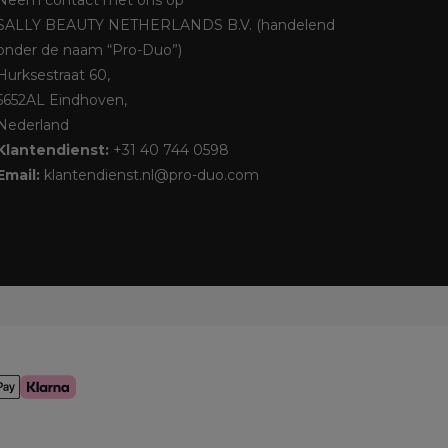
Neem contact met ons op
SALLY BEAUTY NETHERLANDS B.V. (handelend
onder de naam “Pro-Duo”)
Hurksestraat 60,
5652AL Eindhoven,
Nederland
Klantendienst:
+31 40 744 0598
Email:
klantendienst.nl@pro-duo.com