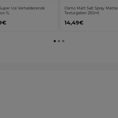
uper Ice Verhelderende
Osmo Matt Salt Spray Mattie
oo 1L
Texturgeber 250ml
9€
14,49€