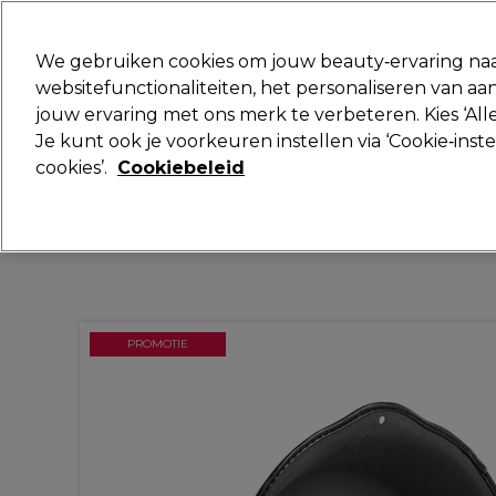
Klaar om je aan te melden voor
We gebruiken cookies om jouw beauty‑ervaring naa
websitefunctionaliteiten, het personaliseren van 
jouw ervaring met ons merk te verbeteren. Kies ‘Alle
Merken
Deals
Haar
Elektra
Je kunt ook je voorkeuren instellen via ‘Cookie‑inst
cookies’.
Cookiebeleid
Volgende dag geleverd*
Na verzending, maandag t/m vrijdag
PROMOTIE