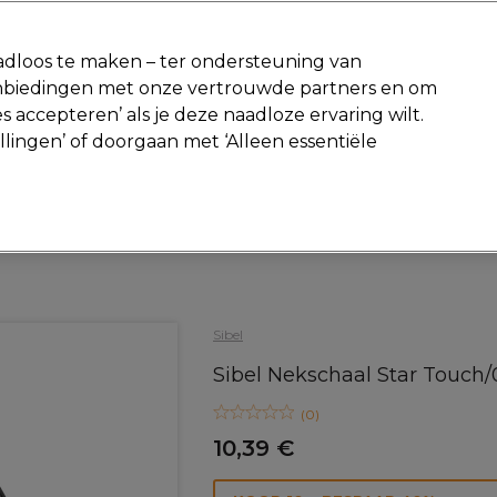
-15 %
? Word lid van
Pro-Duo Prestige
en gebruik
RET15
op je ee
dloos te maken – ter ondersteuning van
aanbiedingen met onze vertrouwde partners en om
Zoeken
s accepteren’ als je deze naadloze ervaring wilt.
Beauty
Salon interieur
Mannen
Vegan
Nieuwe producte
ellingen’ of doorgaan met ‘Alleen essentiële
Gratis Retourneren
Gratis bezorging vanaf slechts €40
Haar
Kappers Tools
Haarverf accessoires
Sibel
Sibel Nekschaal Star Touch
(
0
)
10,39 €