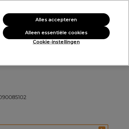
rste aankoop.
*Voorw. van toep.
Alles accepteren
Aanmelden
Alleen essentiële cookies
n
Inspiratie
Professionele Awards
Cookie-instellingen
/090085102