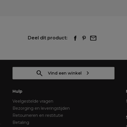
Deel dit product:
Vind een winkel
Hulp
Veelgestelde vragen
Bezorging en leveringstijden
Retourneren en restitutie
Betaling