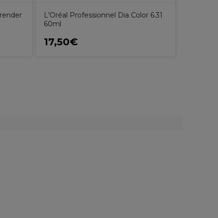
render
L'Oréal Professionnel Dia Color 6.31
60ml
17,50€
17,70