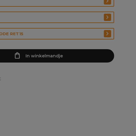
CODE RET15
In winkelmandje
t