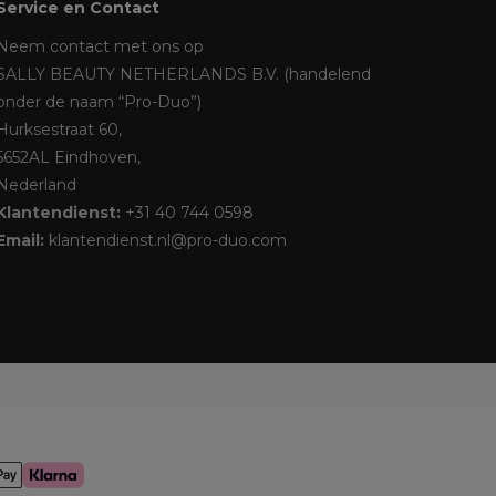
Service en Contact
Neem contact met ons op
SALLY BEAUTY NETHERLANDS B.V. (handelend
onder de naam “Pro-Duo”)
Hurksestraat 60,
5652AL Eindhoven,
Nederland
Klantendienst:
+31 40 744 0598
Email:
klantendienst.nl@pro-duo.com