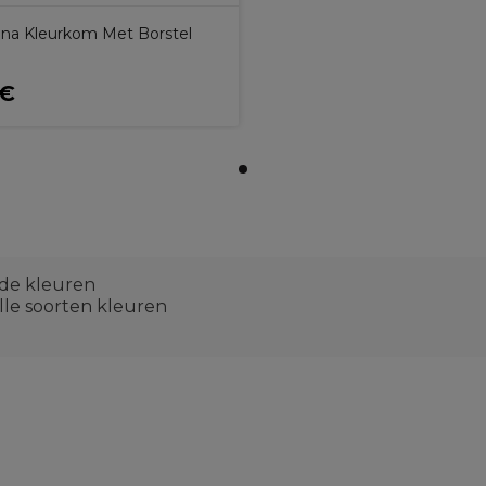
Pina Kleurkom Met Borstel
9€
erde kleuren
lle soorten kleuren