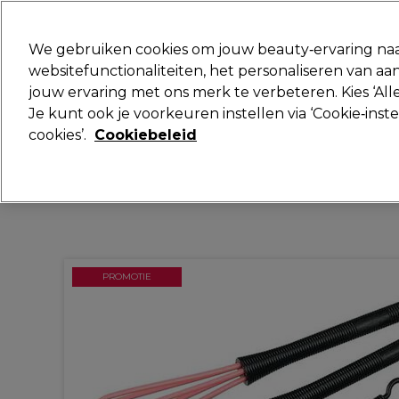
Klaar om je aan te melden voor
We gebruiken cookies om jouw beauty‑ervaring naa
websitefunctionaliteiten, het personaliseren van 
jouw ervaring met ons merk te verbeteren. Kies ‘Alle
Merken
Deals
Haar
Elektra
Je kunt ook je voorkeuren instellen via ‘Cookie‑inst
cookies’.
Cookiebeleid
Volgende dag geleverd*
Na verzending, maandag t/m vrijdag
PROMOTIE