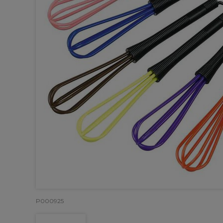
P000925