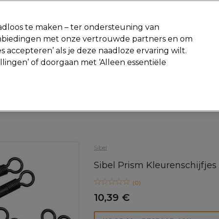
-15 %
? Word lid van
Pro-Duo Prestige
en gebruik
RET15
op je ee
dloos te maken – ter ondersteuning van
aanbiedingen met onze vertrouwde partners en om
Zoeken
s accepteren’ als je deze naadloze ervaring wilt.
Beauty
Salon interieur
Mannen
Vegan
Nieuwe producte
ellingen’ of doorgaan met ‘Alleen essentiële
Gratis Retourneren
Gratis bezorging vanaf slechts €40
Haar
Kappers Tools
Haarverf accessoires
Sibel
Sibel Prism Kleurenschijfjes 
(
0
)
10,39 €