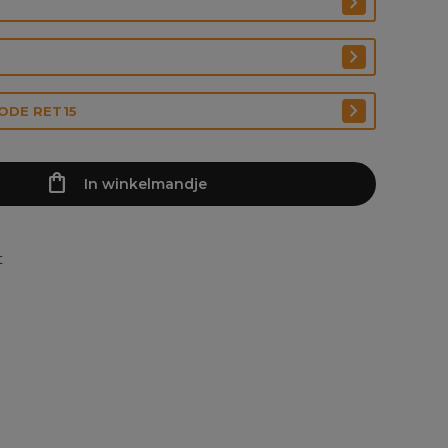
CODE RET15
In winkelmandje
t