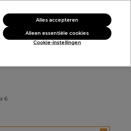
rste aankoop.
*Voorw. van toep.
Alles accepteren
Aanmelden
Alleen essentiële cookies
n
Inspiratie
Professionele Awards
Cookie-instellingen
x 6