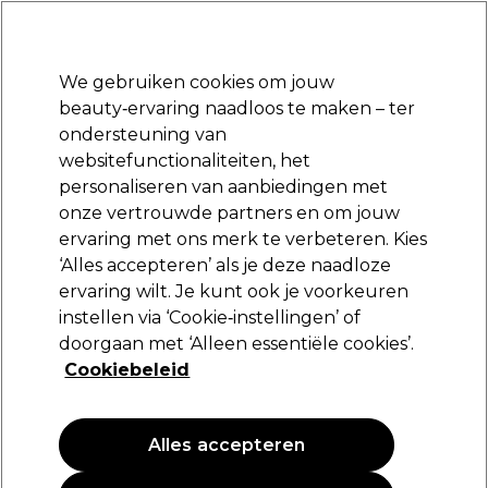
Klaar om je aan te melden voor
-15 %
? Word lid van
Pro-Duo Prestige
en gebruik
RET15
op je eerste aankoop.
*Voorw. van toep.
We gebruiken cookies om jouw
Aanmelden
beauty‑ervaring naadloos te maken – ter
ondersteuning van
Merken
Deals
Haar
Elektra
Beauty
Salon interieur
websitefunctionaliteiten, het
Volgende dag geleverd*
personaliseren van aanbiedingen met
Na verzending, maandag t/m vrijdag
onze vertrouwde partners en om jouw
ervaring met ons merk te verbeteren. Kies
Sibel
‘Alles accepteren’ als je deze naadloze
ervaring wilt. Je kunt ook je voorkeuren
Sibel Wegwerp Schoudermantel Trans 100st
instellen via ‘Cookie‑instellingen’ of
(
0
)
doorgaan met ‘Alleen essentiële cookies’.
10,79 €
Cookiebeleid
PROMOTIE
Alles accepteren