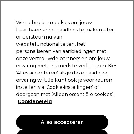
Klaar om je aan te melden voor
-15 %
? Word lid van
Pro-Duo Prestige
en gebruik
RET15
op je eerste aankoop.
*Voorw. van toep.
We gebruiken cookies om jouw
Aanmelden
beauty‑ervaring naadloos te maken – ter
ondersteuning van
Merken
Deals
Haar
Elektra
Beauty
Salon interieur
websitefunctionaliteiten, het
Gratis Retourneren
personaliseren van aanbiedingen met
Gratis bezorging vanaf slechts €40
onze vertrouwde partners en om jouw
ervaring met ons merk te verbeteren. Kies
S-PRO
‘Alles accepteren’ als je deze naadloze
ervaring wilt. Je kunt ook je voorkeuren
S-PRO Oefenhoofd Zara 25-30 cm
Donkerbruin 3
instellen via ‘Cookie‑instellingen’ of
doorgaan met ‘Alleen essentiële cookies’.
(
0
)
Cookiebeleid
113,50 €
162,15 €
Alles accepteren
PROMOTIE